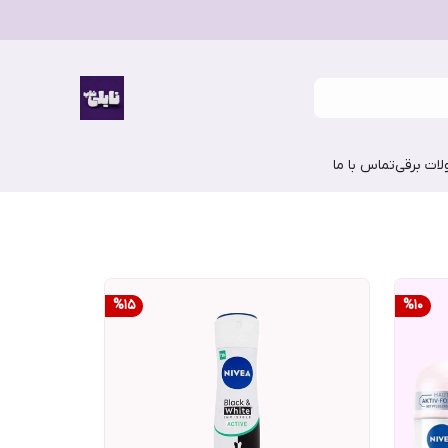
ات برقی
تماس با ما
%
15
%
10