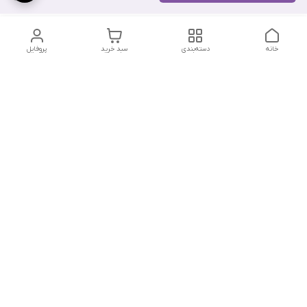
خانه
دسته‌بندی
سبد خرید
پروفایل
دسترسی سریع
تماس با ما
سیاست حریم خصوصی
درباره ما
شکایات
شماره تماس : ۰۹۱۲۲۹۰۶۱۲۰
کانال بله :
https://ble.ir/nailishop
اینستاگرام: nailishop.ir