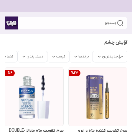
جستجو
آرایش چشم
جدیدترین
برندها
قیمت
دسته‌بندی
فقط محص
%
6
%
23
سرم تقویت کننده مژه و ابرو
سرم تقویت مژه ماوالا DOUBLE-