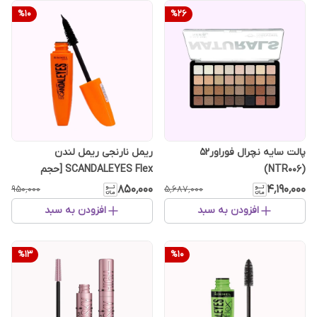
%
10
%
26
پالت سایه نچرال فوراور52
ریمل نارنجی ریمل لندن
(NTR006)
SCANDALEYES Flex [حجم
دهنده] ✅ سفارش اروپا
۸۵۰٬۰۰۰
۴٬۱۹۰٬۰۰۰
۹۵۰٬۰۰۰
۵٬۶۸۷٬۰۰۰
افزودن به سبد
افزودن به سبد
%
13
%
10