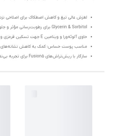
لغزش عالی تیغ و کاهش اصطکاک برای اصلاحی نزد
Glycerin & Sorbitol برای رطوبت‌رسانی مؤثر و جلوگیری از احساس کشیدگی پس از اصلاح.
حاوی آلوئه‌ورا و ویتامین E جهت تسکین قرمزی و کمک به محافظت آنتی‌اکسیدانی.
مناسب پوست حساس؛ کمک به کاهش نشانه‌های ت
سازگار با ریش‌تراش‌های Fusion5 برای تجربه بی‌نقص قبل، حین و بعد از اصلاح.