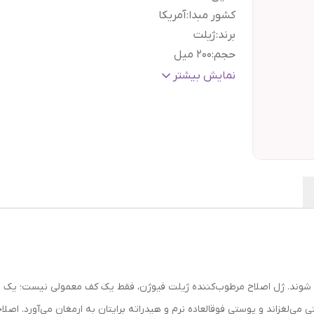
کشور مبدا
:
آمریکا
برند
:
ژیلت
حجم
:
۲۰۰ میل
گارانتی و ضمانت
هفت روز ضمانت مرجوعی سفا
نمایش بیشتر
اصالت کالا
:
بدون قید و شرط
لاح شوند. ژل اصلاح مرطوب‌کننده ژیلت فیوژن، فقط یک کف معمولی نیست؛ یک
 می‌لغزاند و پوستی فوقالعاده نرم و هیدراته برایتان به ارمغان می‌آورد. اصل