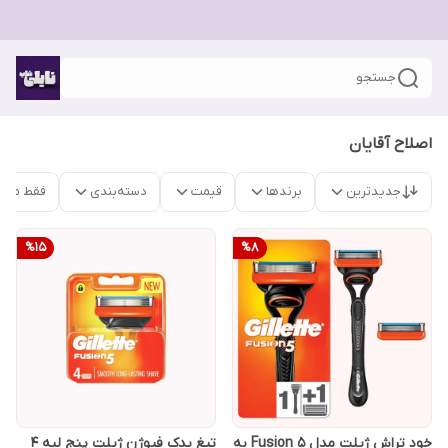
جستجو
اصلاح آقایان
جدیدترین
برندها
قیمت
دسته‌بندی
فقط محص
%
15
%
8
خود تراش ژیلت مدل Fusion 5 به
تیغ یدک فیوژن ژیلت پنج لبه ۴