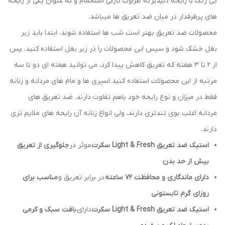
بی رنگ با رایحه دلپذیر به طراوت تازگی استحمام و به عنوان یکی از رایحه
های پرطرفدار در میان ضد تعریق ها میباشد.
محصولات ضد تعریق بهتر است شب ها استفاده شوند. ابتدا باید زیر
بغل خشک شود و سپس این محصولات را در زیر بغل استفاده کنید. پس
از ۲ تا ۳ هفته که تعریق کاهش پیدا کرد، می توانید هفته ای دو تا سه
مرتبه از این محصولات استفاده کنید. اسپری ها و مام های مردانه و زنانه
فقط در میزان و نوع رایحه خود باهم تفاوت دارند. ضد تعریق های
مردانه اغلب بوی تندتری دارند، ولی انواع زنانه آن رایحه های ملایم تری
دارند.
استیک ضد تعریق Light & Fresh سکرت
موثر در
جلوگیری از تعریق
بیش از حد بدن
دارای ماندگاری و محافظت 72 ساعته
در برابر تعریق و
مناسب برای
روزای گرم تابستونی
استیک ضد تعریق Light & Fresh سکرت
دارای
بافت سبک و کرمی