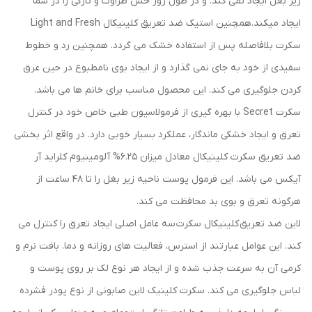
زیر بغل ایجاد نمی کند. و در طول روز حس طراوت و تازگی را در شما
ایجاد میکند.همچنین استیک ضد تعریق کلینیکال Light and Fresh
سکرت بلافاصله پس از استفاده خشک می گردد. همچنین رد و خطوط
سفیدی از خود به جای نمی گذارد و از ایجاد بوی نامطبوع در حین عرق
کردن جلوگیری می کند. این محصول مناسب برای خانم ها می باشد.
سکرت Secret با بهره گیری از فرمولاسیون طبی خاص خود در کنترل
تعرق و ایجاد خشکی ماندگار، عملکرد بسیار خوبی دارد. در واقع اثر بخشی
ضد تعریق سکرت کلینیکال معادل میزان 6.25% آلومینیوم کلراید آر
آیکس می باشد. این فرمول پوست ناحیه زیر بغل را تا 48 ساعت از
هرگونه تعرق و بوی بد محافظت می کند.
لاین ضد تعریق کلینیکال سکرت سه عامل اصلی ایجاد تعرق را کنترل می
کند. این عوامل عبارتند از استرس، فعالیت های روزانه و دما. بافت نرم و
کرمی آن به سرعت جذب شده و از ایجاد هر نوع لک بر روی پوست و
لباس جلوگیری می کند. سکرت کلینیک لاین صابونی از نوع پودر فشرده