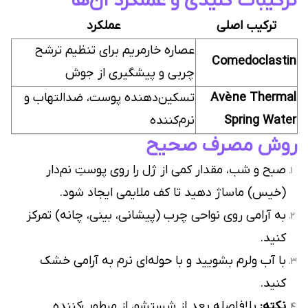
ترکیبات کلیدی و عملکرد آن‌ها
ترکیب اصلی
عملکرد
عصاره خارمریم برای تنظیم ترشح
Comedoclastin
چربی و پیشگیری از جوش
Avène Thermal
تسکین‌دهنده پوست، ضدالتهاب و
Spring Water
نرم‌کننده
روش مصرف صحیح
صبح و شب، مقدار کمی از ژل را روی پوستِ نم‌دار
(خیس) ماساژ دهید تا کف ملایمی ایجاد شود.
به آرامی روی نواحی چرب (پیشانی، بینی، چانه) تمرکز
کنید.
با آب ولرم بشویید و با حوله‌ای نرم به آرامی خشک
کنید.
نکته:
بلافاصله بعد از شستشو، از مرطوب‌کننده