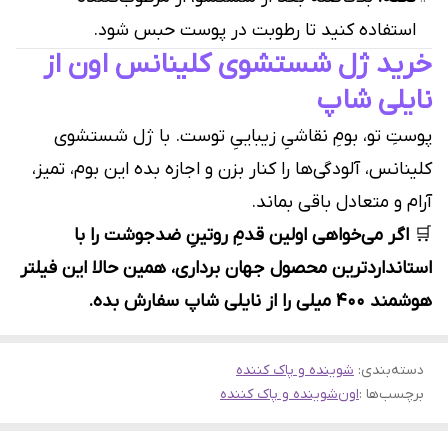
استفاده کنید تا رطوبت در پوست حبس شود.
خرید ژل شستشوی کلینانس اون از
نایلی شاپ
پوستِ تو، بومِ نقاشیِ زیباییِ توست. با ژل شستشوی
کلینانس، آلودگی‌ها را کنار بزن و اجازه بده این بوم، تمیز،
آرام و متعادل باقی بماند.
🛒
اگر می‌خواهی اولین قدمِ روتینِ ضدجوشت را با
استانداردترین محصول جهان برداری، همین حالا این فیلتر
هوشمند ۴۰۰ میلی را از نایلی شاپ سفارش بده.
دسته‌بندی
:
شوینده و پاک کننده
برچسب‌ها :
اون
شوینده و پاک کننده