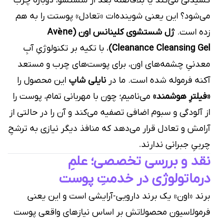
کشیدگی می‌کند یا بلافاصله بعد از شستشو، دوباره چرب
می‌شود؟ این یعنی شوینده‌ات «تعادل» پوستت را به هم
زده است.
ژل شستشوی کلینانس اون (Avène
Cleanance Cleansing Gel)
، با تکیه بر تکنولوژیِ آبِ
معدنیِ چشمه‌های اون، برای پوست‌های چرب و مستعد
آکنه فرموله شده است. ما در
نایلی شاپ
این محصول را
«فیلترِ هوشمند»
می‌نامیم؛ چون با مهربانی تمام، پوست را
از آلودگی و سبوم اضافی تصفیه می‌کند و آن را در حالتی از
آرامش و تعادل قرار می‌دهد که منافذ دیگر نیازی به ترشحِ
چربیِ جبرانی ندارند.
نقد و بررسی تخصصی؛ علمِ
درماتولوژی در خدمتِ پوست
برند «اون» یک برند دارویی-آرایشی است و این یعنی
فرمولاسیون محصولاتش بر اساس نیازهای واقعی پوست