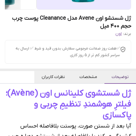
ژل شستشو اون Avene مدل Cleanance پوست چرب
حجم 400 میل
برند:
اون
✅هفت روز ضمانت مرجوعی سفارش بدون قید و شرط ✅ ارسال به
سراسر کشور کم تر از 5 روز کاری.
توضیحات
مشخصات
نظرات کاربران
ژل شستشوی کلینانس اون (Avène)؛
فیلترِ هوشمندِ تنظیمِ چربی و
پاکسازی
آیا بعد از شستن صورت، پوستت بلافاصله احساس