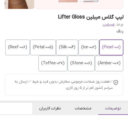
لیپ گلاس میبلین Lifter Gloss
برند:
میبلین
رنگ
(006-Reef)
(005-Petal)
(004-Silk)
(002-Ice)
(Pearl-001)
(027-Toffee)
(008-Stone)
(Amber-007)
✅هفت روز ضمانت مرجوعی سفارش بدون قید و شرط ✅ ارسال به
سراسر کشور کم تر از 5 روز کاری.
توضیحات
مشخصات
نظرات کاربران