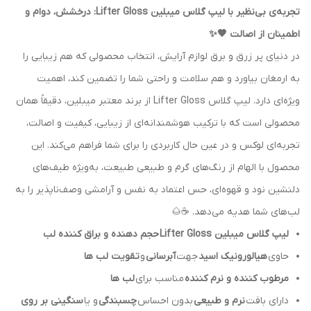
تجربه‌ی بی‌نظیر با لیپ گلاس میبلین Lifter Gloss: درخشش، دوام و
اطمینان از اصالت 🤎✨
در دنیای پر زرق و برق لوازم آرایش، انتخاب محصولی که هم زیبایی را
به ارمغان بیاورد و هم سلامت و راحتی شما را تضمین کند، اهمیت
ویژه‌ای دارد. لیپ گلاس Lifter Gloss از برند معتبر میبلین، دقیقاً همان
محصولی است که با ترکیب هوشمندانه‌ای از زیبایی، کیفیت و اصالت،
تجربه‌ای لوکس و در عین حال کاربردی را برای شما فراهم می‌کند. این
محصول با الهام از رنگ‌های گرم و طبیعی طبیعت، به‌ویژه طیف‌های
دلنشین نود و قهوه‌ای، حس اعتماد به نفس و آرامشی وصف‌ناپذیر را به
لب‌های شما هدیه می‌دهد. ☕🌰
لیپ گلاس میبلین Lifter Gloss
حجم دهنده و براق کننده لب
حاوی
هیالورونیک اسید
جهت
آبرسانی
و
تقویت لب ها
مرطوب کننده و نرم کننده
مناسب برای
لب ها
دارای بافت
نرم و طبیعی
بدون احساس
چسبندگی
و یا
سنگینی بر روی