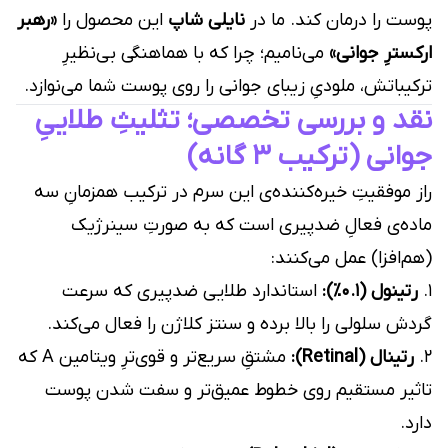
پوست را درمان کند. ما در
نایلی شاپ
این محصول را
«رهبر
ارکسترِ جوانی»
می‌نامیم؛ چرا که با هماهنگی بی‌نظیرِ
ترکیباتش، ملودیِ زیبای جوانی را روی پوست شما می‌نوازد.
نقد و بررسی تخصصی؛ تثلیثِ طلاییِ
جوانی (ترکیب ۳ گانه)
راز موفقیتِ خیره‌کننده‌ی این سرم در ترکیب همزمانِ سه
ماده‌ی فعالِ ضدپیری است که به صورتِ سینرژیک
(هم‌افزا) عمل می‌کنند:
۱.
رتینول (۰.۱٪):
استاندارد طلایی ضدپیری که سرعت
گردش سلولی را بالا برده و سنتز کلاژن را فعال می‌کند.
۲.
رتینال (Retinal):
مشتقِ سریع‌تر و قوی‌ترِ ویتامین A که
تاثیر مستقیم روی خطوط عمیق‌تر و سفت شدن پوست
دارد.