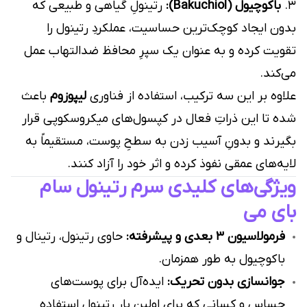
۳.
باکوچیول (Bakuchiol):
رتینولِ گیاهی و طبیعی که
بدون ایجاد کوچک‌ترین حساسیت، عملکردِ رتینول را
تقویت کرده و به عنوان یک سپرِ محافظ ضدالتهاب عمل
می‌کند.
علاوه بر این سه ترکیب، استفاده از فناوری
لیپوزوم
باعث
شده تا این ذراتِ فعال در کپسول‌های میکروسکوپی قرار
بگیرند و بدونِ آسیب زدن به سطحِ پوست، مستقیماً به
لایه‌های عمقی نفوذ کرده و اثر خود را آزاد کنند.
ویژگی‌های کلیدی سرم رتینول سام
بای می
فرمولاسیون ۳ بعدی و پیشرفته:
حاوی رتینول، رتینال و
باکوچیول به طور همزمان.
جوانسازی بدون تحریک:
ایده‌آل برای پوست‌های
حساس و کسانی که برای اولین بار رتینول استفاده