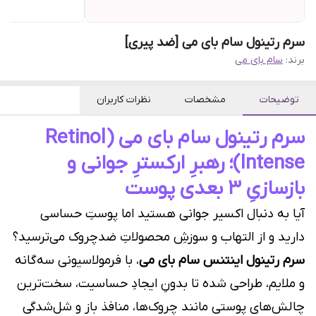
سرم رتینول سام بای می [ضد پیری]
برند:
سام بای می
توضیحات
مشخصات
نظرات کاربران
سرم رتینول سام بای می (Retinol
Intense)؛ رهبرِ ارکسترِ جوانی و
بازسازیِ ۳ بعدی پوست
آیا به دنبال اکسیر جوانی هستید اما پوستِ حساسی
دارید و از التهاب و سوزشِ محصولاتِ ضدچروک می‌ترسید؟
سرم رتینول اینتنس سام بای می
، با فرمولاسیونی سه‌گانه
و ملایم، طراحی شده تا بدونِ ایجادِ حساسیت، سخت‌ترین
چالش‌های پوستی مانند چروک‌ها، منافذ باز و شل‌شدگی