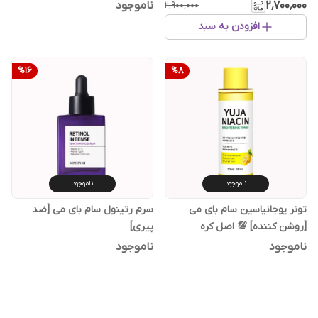
،مرطوب‌کننده ]
۲٬۷۰۰٬۰۰۰
ناموجود
۲٬۹۰۰٬۰۰۰
افزودن به سبد
%
16
%
8
ناموجود
ناموجود
تونر یوجانیاسین سام بای می
سرم رتینول سام بای می [ضد
[روشن کننده] 💯 اصل کره
پیری]
ناموجود
ناموجود