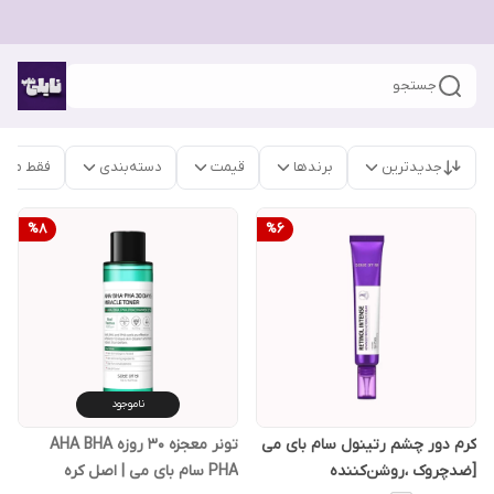
جستجو
جدیدترین
برندها
قیمت
دسته‌بندی
فقط محص
%
8
%
6
ناموجود
کرم دور چشم رتینول سام بای می
تونر معجزه 30 روزه AHA BHA
[ضدچروک ،روشن‌کننده
PHA سام بای می | اصل کره