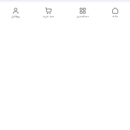
خانه
دسته‌بندی
سبد خرید
پروفایل
دسترسی سریع
تماس با ما
سیاست حریم خصوصی
درباره ما
شکایات
شماره تماس : ۰۹۱۲۲۹۰۶۱۲۰
کانال بله :
https://ble.ir/nailishop
اینستاگرام: nailishop.ir
شماره تماس
09122906120