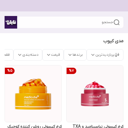
جستجو
مدی کیوب
پربازدیدترین
برندها
قیمت
دسته‌بندی
فقط م
%
5
%
7
کرم کپسولی نیاسینامید و TXA
کرم کپسولی روشن‌ کننده کوجیک