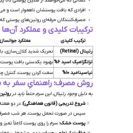
کسانی که می‌خواهند از سنین پوستی بالا پی
افرادی که بافت پوستشان ناهموار است و می‌خواهند پوستی
مصرف‌کنندگان حرفه‌ای روتین‌های پوستی ک
ترکیبات کلیدی و عملکرد آن‌ها
ترکیب کلیدی
عملکرد جوانساز
رتینال (Retinal)
تحریک شدید کلاژن‌سازی، با
ترانگزامیک اسید 6%
بهبود یکدستی بافت پوست
نیاسینامید 10%
سفت کردن پوست، کنترل چر
روش مصرف؛ راهنمایِ سفر به
به دلیل وجود رتینال، این سرم حتماً باید در
روتین
شروع تدریجی (قانون هماهنگی):
سپس در صورت تحمل پوست، هر شب مصرف 
پوست خشک:
سرم را روی پوست کاملاً تمیز 