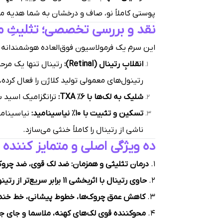
پوستی کاملاً نو، صاف و درخشان به شما هدیه م
نقد و بررسی تخصصی؛ تثلیثِ مقدسِ بازسازی پوس
این سرم یک فرمولاسیون فوق‌العاده هوشمندانه 
انقلابِ رتینال (Retinal):
رتینول‌های معمولی تولید کلاژن را فعال کرده، 
شلیک به لک‌ها با ۶٪ TXA:
ترانگزامیک اسید ب
تسکین و تثبیت با ۱۰٪ نیاسینامید:
نیاسینامی
ناشی از رتینال را کاملاً خنثی می‌سازد.
ده ویژگی اصلی و متمایز کننده 
۱.
درمان تثلیثی و همزمان: ضد لک قوی، ضد چروک
۲.
حاوی رتینال با اثربخشی ۱۱ برابر سریع‌تر از رتینول معمولی
۳.
کاهش عمق چروک‌ها، خطوط پیشانی، خط خنده
۴.
محوکننده قوی لک‌های کهنه، ملاسما و جای 