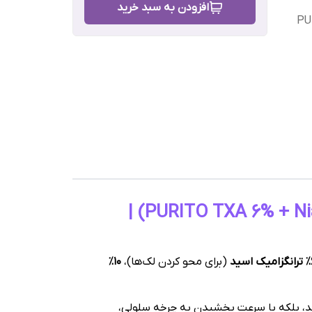
افزودن به سبد خرید
PU
 و
 ,
رش
سرم ضد لک، ضد چروک و جوانساز قوی پیوریتو (PURITO TXA 6% + Niacinamide 10% + Retinal) |
اسید
(برای محو کردن لک‌ها)،
۱۰٪
ند، بلکه با سرعت بخشیدن به چرخه سلولی،