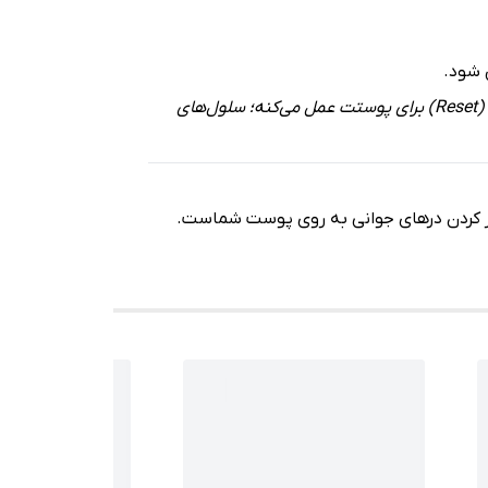
“رتینال قوی‌ترین ماده ضدپیری دنیاست که بدون نسخه می‌تونید تهیه کنید. این سرم مثل یک دکمه‌ی ریست (Reset) برای پوستت عمل می‌کنه؛ سلول‌های
ز کردن درهای جوانی به روی پوست شماست.