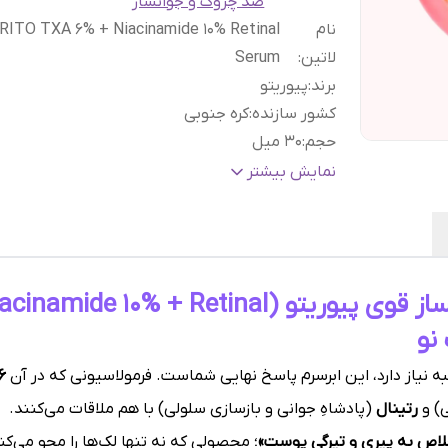
ضد چروک و جوانساز
نام
RITO TXA 6% + Niacinamide 10% Retinal
لاتین
:
Serum
برند
:
پیوریتو
کشور سازنده
:
کره جنوبی
حجم
:
۳۰ میل
کاربرد
:
پوست کدر , ترمیم کننده , تسکین‌ دهنده , چین
نمایش بیشتر
چروک , روشن کننده پوست , ضد التهاب , ضد لک
کنترل چربی
گارانتی و ضمانت
هفت روز ضمانت مرجوعی سفا
اصالت کالا
:
بدون قید و شرط
نو
 نیاز دارد، این ابرسرم پاسخ نهایی شماست. فرمولاسیونی که در آن
۶٪ ترانگزامیک 
) و
رتینال
(پادشاهِ جوانی و بازسازی سلولی) با هم ملاقات می‌کنند.
خلاص به پیری و تیرگی پوست»
؛ محصولی که نه تنها لک‌ها را محو می‌ک