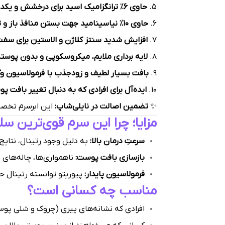
۵.
حاوی ۶٪ ترانگزامیک اسید برای درخشش و یکدست شدن رنگ پوست
۶.
حاوی ۱۰٪ نیاسینامید جهت بستن منافذ باز و تقویت سد دفاعی پوست
۷.
افزایش شدید سنتز کلاژن و الاستین برای س
۸.
لایه برداری ملایم، میکروسکوپی و بدون پوس
۹.
بافت بسیار لطیف و زودجذب با فرمولاسیون وگ
۱۰.
ایده‌آل برای افرادی که به دنبال تغییر بافت
✨
تضمین اصالت در نایلی‌شاپ:
این ابرسرم تخصصی را با
مزایا؛ چرا این سرم قوی‌ترین 
سرعتِ درمان بالا:
به دلیل وجود رتینال، نتایج
بازسازی بافت پوست:
ناهمواری‌ها، چاله‌های
فرمولاسیون پایدار:
پیوریتو توانسته رتینال حس
مناسب چه کسانی است؟
افرادی که نشانه‌های پیری (چروک و شلی پوست)