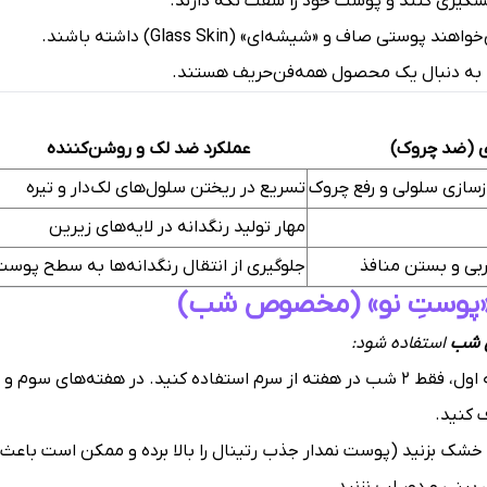
شگیری کنند و پوست خود را سفت نگه دارند.
 صاف و «شیشه‌ای» (Glass Skin) داشته باشند.
ه به دنبال یک محصول همه‌فن‌حریف هستند.
ی (ضد چروک)
عملکرد ضد لک و روشن‌کننده
زسازی سلولی و رفع چروک
تسریع در ریختن سلول‌های لک‌دار و تیره
مهار تولید رنگدانه در لایه‌های زیرین
بی و بستن منافذ
جلوگیری از انتقال رنگدانه‌ها به سطح پوست
 «پوستِ نو» (مخصوص شب)
 شب
استفاده شود:
در دو هفته اول، فقط ۲ شب در هفته از سرم استفاده کنید. در هفته‌ه
کنید.
و خشک بزنید (پوست نمدار جذب رتینال را بالا برده و ممکن است باعث