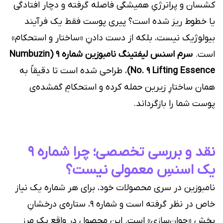
کشسان و پرانرژیِ همیشگی فاصله گرفته و دچار افتادگی
یا خطوط ریز شده است؟ پیری پوست فقط یک فرآیند
بیولوژیک نیست، بلکه از دست دادنِ «ساختار و استحکام»
است.
سرم اسنس لیفتینگ نامبوزین شماره ۹ (Numbuzin
No. 9 Lifting Essence)
، طراحی شده است تا دقیقاً به
همان ساختارِ زیرین حمله کرده و استحکامِ گمشده‌ی
پوست شما را بازگرداند.
نقد و بررسی تخصصی؛ چرا شماره ۹
یک اسنسِ معمولی نیست؟
نامبوزین در سری محصولات خود، برای هر شماره یک نیاز
خاص در نظر گرفته است و شماره ۹، ستاره‌ی درخشانِ
بخش «جوان‌سازی» است. این محصول در واقع یک مرز