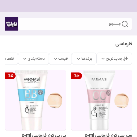
جستجو
فارماسی
جدیدترین
برندها
قیمت
دسته‌بندی
فقط محص
%
5
%
10
سی سی کرم فارماسی 50ml
بی بی کرم فارماسی 50ml