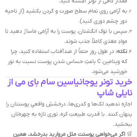
مقدار کافی از تونر آغشته کنید.
به آرامی روی تمام سطح صورت و گردن بکشید (از ناحیه
دور چشم دوری کنید).
سپس با نوک انگشتان، پوست را به آرامی ماساژ دهید تا
موادِ مغذی کاملاً جذب شوند.
نکته:
در طول روز حتماً از ضدآفتاب استفاده کنید، چرا
که ویتامین C باعثِ حساس شدنِ پوست نسبت به نور
خورشید می‌شود.
خرید تونر یوجانیاسین سام بای می از
نایلی شاپ
اجازه ندهید لک‌ها و کدری‌ها، درخششِ واقعیِ پوستتان را
پنهان کنند. با قدرتِ طبیعتِ کره، نوری تازه به چهره‌تان
ببخشید.
🛒
اگر می‌خواهی پوستت مثل مروارید بدرخشد، همین