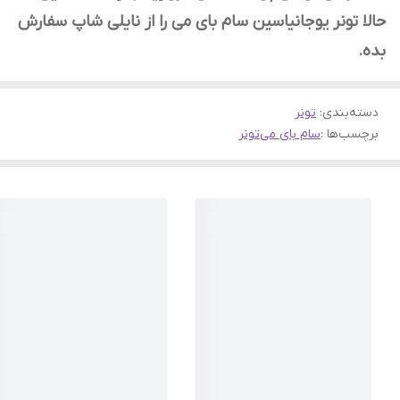
حالا تونر یوجانیاسین سام بای می را از نایلی شاپ سفارش
بده.
دسته‌بندی
:
تونر
برچسب‌ها :
سام بای می
تونر