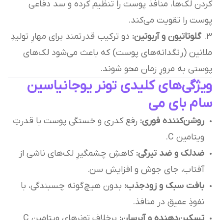
کردن لک‌ها، منافذ پوست را تنظیم کرده و سد دفاعی
پوست را تقویت می‌کند.
۳.
گلوتاتیون و آربوتین:
دو ترکیب قدرتمند برای مهارِ تولیدِ
ملانین (رنگدانه‌های پوست) که باعث می‌شود لک‌های
پوستی به مرورِ زمان محو شوند.
ویژگی‌های کلیدی تونر یوجانیاسین
سام بای می
روشن‌کننده فوری:
رفع کدری و خستگی پوست با قدرتِ
ویتامین C.
ضدلک و ضد تیرگی:
کاهشِ چشمگیرِ لک‌های ناشی از
آفتاب، جای جوش و افزایش سن.
بافت سبک و زودجذب:
بدون هیچ‌گونه چسبندگی، با
نفوذِ عمیق در منافذ.
تسکین‌دهنده و آبرسان:
برخلافِ تونرهای ویتامین C