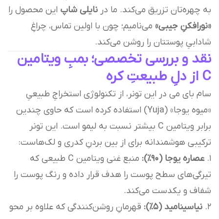
به چهره‌تان تزریق می‌کند. ما در
نایلی شاپ
این محصول را
«نورافکنِ جیبی»
می‌نامیم؛ چون با اولین تماس، چراغِ
شادابیِ پوستتان را روشن می‌کند.
نقد و بررسی تخصصی؛ بمبِ ویتامین
C از دلِ طبیعتِ کره
سام بای می در این تونر، از تکنولوژی استخراجِ طبیعیِ
«میوه یوجا» (Yuja) استفاده کرده است که حاوی چندین
برابر ویتامین C بیشتر نسبت به لیمو است. این تونر
ترکیبی هوشمندانه برای از بین بردنِ کدری و لک‌هاست:
۱.
عصاره یوجا (۹۰٪):
منبع غنی ویتامین C طبیعی که
تیرگی‌های سطح پوست را هدف قرار داده و رنگ پوست را
شفاف و یکدست می‌کند.
۲.
نیاسینامید (۵٪):
قهرمانِ روشن‌کنندگی که علاوه بر محو