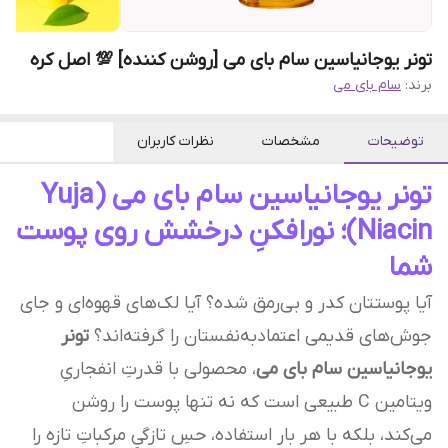
تونر یوجانیاسین سام بای می [روشن کننده] 💯 اصل کره
برند:
سام بای می
توضیحات
مشخصات
نظرات کاربران
تونر یوجانیاسین سام بای می (Yuja
Niacin)؛ نورافکنِ درخشش روی پوست
شما
آیا پوستتان کدر و بی‌رمق شده؟ آیا لک‌های قهوه‌ای و جای
جوش‌های قدیمی اعتماد‌به‌نفستان را گرفته‌اند؟
تونر
یوجانیاسین سام بای می
، محصولی با قدرتِ انفجاریِ
ویتامین C طبیعی است که نه تنها پوست را روشن
می‌کند، بلکه با هر بار استفاده، حسِ تازگیِ مرکباتِ تازه را