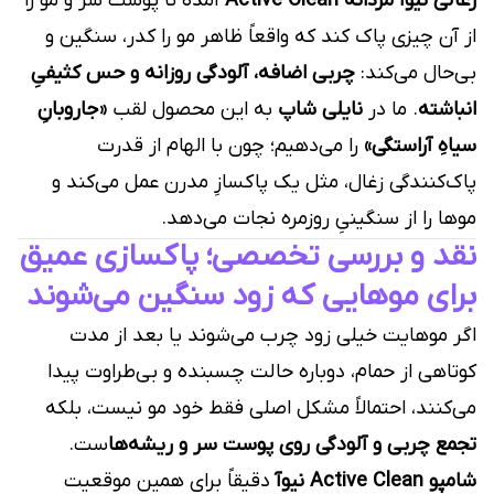
زغالی نیوآ مردانه Active Clean
آمده تا پوست سر و مو را
از آن چیزی پاک کند که واقعاً ظاهر مو را کدر، سنگین و
بی‌حال می‌کند:
چربی اضافه، آلودگی روزانه و حس کثیفیِ
انباشته
. ما در
نایلی شاپ
به این محصول لقب
«جاروبانِ
سیاهِ آراستگی»
را می‌دهیم؛ چون با الهام از قدرت
پاک‌کنندگی زغال، مثل یک پاکسازِ مدرن عمل می‌کند و
موها را از سنگینیِ روزمره نجات می‌دهد.
نقد و بررسی تخصصی؛ پاکسازی عمیق
برای موهایی که زود سنگین می‌شوند
اگر موهایت خیلی زود چرب می‌شوند یا بعد از مدت
کوتاهی از حمام، دوباره حالت چسبنده و بی‌طراوت پیدا
می‌کنند، احتمالاً مشکل اصلی فقط خود مو نیست، بلکه
تجمع چربی و آلودگی روی پوست سر و ریشه‌ها
ست.
شامپو Active Clean نیوآ
دقیقاً برای همین موقعیت