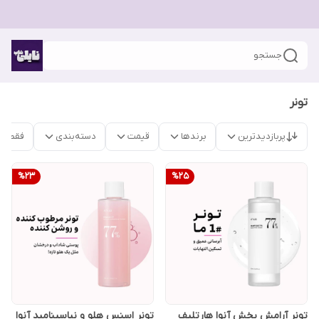
جستجو
تونر
پربازدیدترین
برندها
قیمت
دسته‌بندی
فقط م
%
23
%
25
تونر آرامش بخش آنوا هارتلیف
تونر اسنس هلو و نیاسینامید آنوا