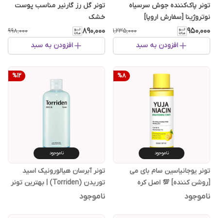
تونر پاک‌کننده جوش سرسیاه
تونر گل رز گارنیر مناسب پوست
نوتروژینا [سفارش اروپا]
خشک
۸۹۰٬۰۰۰
۹۵۰٬۰۰۰
۹۹۸٬۰۰۰
۱٬۲۳۵٬۰۰۰
افزودن به سبد
افزودن به سبد
%
12
%
8
ناموجود
ناموجود
تونر یوجانیاسین سام بای می
تونر آبرسان هیالورونیک اسید
[روشن کننده] 💯 اصل کره
توریدن (Torriden) | بهترین تونر
کره‌ای برای پوست خشک
ناموجود
ناموجود