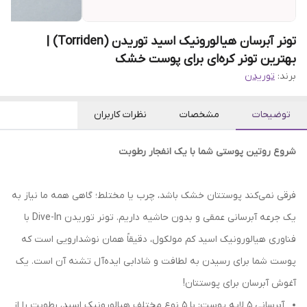
تونر آبرسان هیالورونیک اسید توریدن (Torriden) |
بهترین تونر کره‌ای برای پوست خشک
برند:
توریدن
توضیحات
مشخصات
نظرات کاربران
شروع روتین پوستی شما با یک انفجار رطوبت
فرقی نمی‌کند پوستتان خشک باشد، چرب یا مختلط؛ گاهی همه ما نیاز به
یک جرعه آبرسانی عمقی و بدون حاشیه داریم. تونر توریدن Dive-In با
فناوری هیالورونیک اسید کم مولکول، دقیقاً همان نوشدارویی است که
پوست شما برای رسیدن به لطافت و شادابی ایده‌آل تشنه آن است. یک
آغوش آبرسان برای پوستتان!
آبرسانی ۵ لایه پوست: با ۵ نوع مختلف هیالورونیک اسید، رطوبت را از