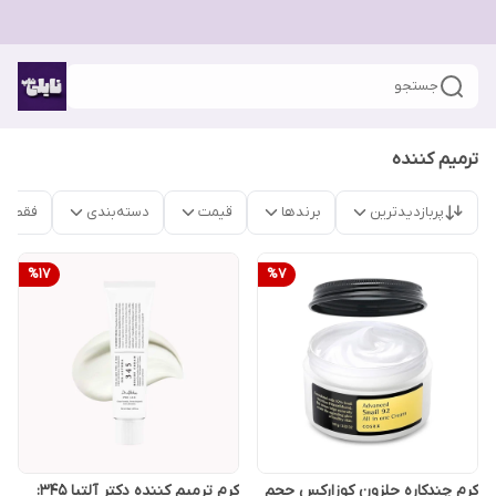
جستجو
ترمیم کننده
پربازدیدترین
برندها
قیمت
دسته‌بندی
فقط م
%
17
%
7
کرم چندکاره حلزون کوزارکس حجم
کرم ترمیم کننده دکتر آلتیا ۳۴۵: