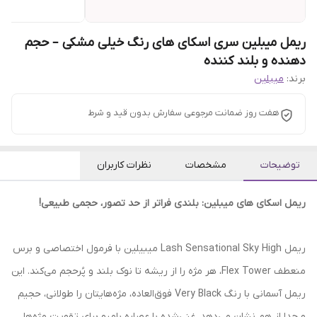
ریمل میبلین سری اسکای های رنگ خیلی مشکی – حجم
دهنده و بلند کننده
برند:
میبلین
هفت روز ضمانت مرجوعی سفارش بدون قید و شرط
توضیحات
مشخصات
نظرات کاربران
ریمل اسکای های میبلین: بلندی فراتر از حد تصور، حجمی طبیعی!
ریمل Lash Sensational Sky High میبیلین با فرمول اختصاصی و برس
منعطف Flex Tower، هر مژه را از ریشه تا نوک بلند و پُرحجم می‌کند. این
ریمل آسمانی با رنگ Very Black فوق‌العاده، مژه‌هایتان را طولانی، حجیم
و جدا از هم نشان می‌دهد. غنی‌شده با عصاره بامبو برای تقویت مژه‌ها،