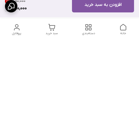
۸۵۰٬۰۰۰
11
%
افزودن به سبد خرید
750,000
خانه
دسته‌بندی
سبد خرید
پروفایل
دسترسی سریع
تماس با ما
سیاست حریم خصوصی
درباره ما
شکایات
شماره تماس : ۰۹۱۲۲۹۰۶۱۲۰
کانال بله :
https://ble.ir/nailishop