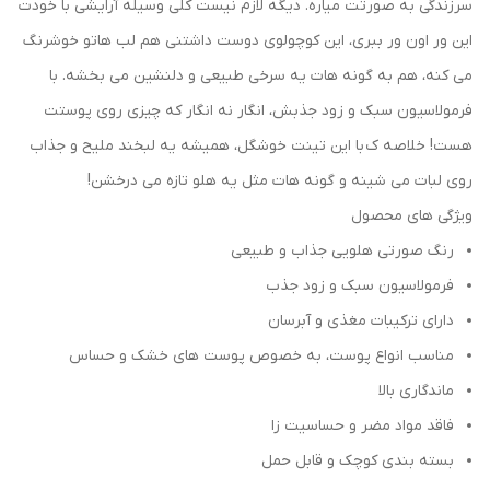
سرزندگی به صورتت میاره. دیگه لازم نیست کلی وسیله آرایشی با خودت
این ور اون ور ببری، این کوچولوی دوست داشتنی هم لب هاتو خوشرنگ
می کنه، هم به گونه هات یه سرخی طبیعی و دلنشین می بخشه. با
فرمولاسیون سبک و زود جذبش، انگار نه انگار که چیزی روی پوستت
هست! خلاصه ک با این تینت خوشگل، همیشه یه لبخند ملیح و جذاب
روی لبات می شینه و گونه هات مثل یه هلو تازه می درخشن!
ویژگی های محصول
رنگ صورتی هلویی جذاب و طبیعی
فرمولاسیون سبک و زود جذب
دارای ترکیبات مغذی و آبرسان
مناسب انواع پوست، به خصوص پوست های خشک و حساس
ماندگاری بالا
فاقد مواد مضر و حساسیت زا
بسته بندی کوچک و قابل حمل