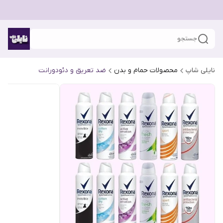
جستجو
نایلی شاپ
محصولات حمام و بدن
ضد تعریق و دئودورانت