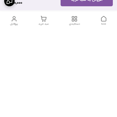
690,000
خانه
دسته‌بندی
سبد خرید
پروفایل
دسترسی سریع
تماس با ما
سیاست حریم خصوصی
درباره ما
شکایات
شماره تماس : ۰۹۱۲۲۹۰۶۱۲۰
کانال بله :
https://ble.ir/nailishop