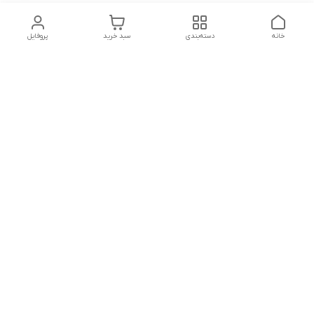
خانه
دسته‌بندی
سبد خرید
پروفایل
دسترسی سریع
تماس با ما
سیاست حریم خصوصی
درباره ما
شکایات
شماره تماس : ۰۹۱۲۲۹۰۶۱۲۰
کانال بله :
https://ble.ir/nailishop
اینستاگرام: nailishop.ir
شماره تماس
09122906120