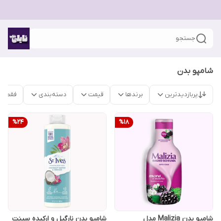
جستجو
شامپو بدن
پربازدیدترین
برندها
قیمت
دسته‌بندی
فقط م
%
24
%
18
شامپو بدن Malizia مدل
شامپو بدن نارگیل و ارکیده سینت