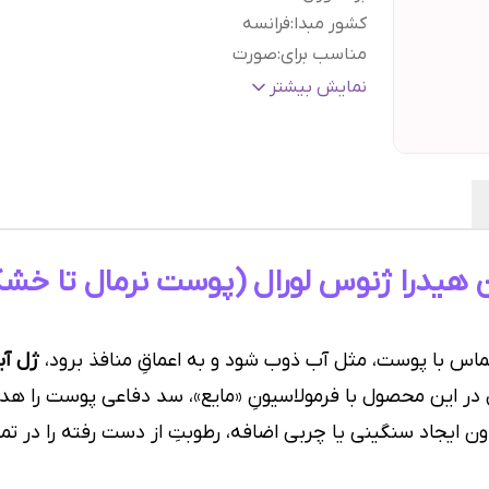
کشور مبدا
:
فرانسه
مناسب برای
:
صورت
نوع پوست
:
پوست حساس, پوست خشک, پوست معم
نمایش بیشتر
بافت
:
ژل
بر اساس ویژگی
:
استفاده روزانه
مواد تشکیل دهنده اصلی
:
هیالورونیک اسید
براساس کارکرد
:
آبرسان صورت, مرطوب کننده پوست
تاریخ انقضاء
:
۱۲ ماه پس از باز شدن درب محصول
حجم
:
۷۰ میل
ن هیدرا ژنوس لورال (پوست نرمال تا خشک
گارانتی و ضمانت
هفت روز ضمانت مرجوعی سفا
اصالت کالا
:
بدون قید و شرط
اس با پوست، مثل آب ذوب شود و به اعماقِ منافذ برود،
ژل آبرس
 در این محصول با فرمولاسیونِ «مایع»، سد دفاعی پوست را هدف
ایجاد سنگینی یا چربی اضافه، رطوبتِ از دست رفته را در تمام