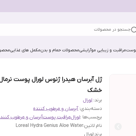
جستجو در محصولات
پوست
مراقبت و زیبایی مو
آرایشی
محصولات حمام و بدن
مکمل های غذایی
محصول
ژل آبرسان هیدرا ژنوس لورال پوست نرمال 
خشک
برند:
لورال
دسته‌بندی
:
آبرسان و مرطوب کننده
برچسب‌ها :
لورال
مراقبت پوست
آبرسان و مرطوب کنند
نام لاتین
:
Loreal Hydra Genius Aloe Water
برند
:
لورال