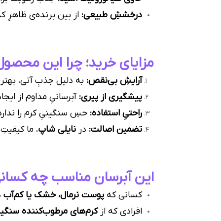
درخششِ طبیعی:
از بین برنده‌ی ظاهرِ 
مزایای خرید؛ چرا این محصول
آرایشِ بی‌نقص:
به دلیل جذبِ آنی، بهتری
پیشگیری از پیری:
آبرسانیِ مداوم از ایجا
راحتیِ استفاده:
حسِ سنگینیِ کرم را ندارد
تضمین اصالت:
در
نایلی شاپ
، ما کیفیتِ
این آبرسان مناسب چه کسان
کسانی که
پوست نرمال، خشک یا کم‌آب
د
افرادی که از
کرم‌های مرطوب‌کننده سنگین