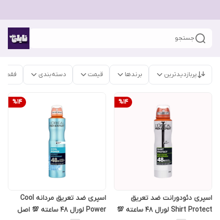
جستجو
پربازدیدترین
برندها
قیمت
دسته‌بندی
فقط م
%
14
%
14
اسپری دئودورانت ضد تعریق
اسپری ضد تعریق مردانه Cool
Shirt Protect لورال 48 ساعته 💯
Power لورال 48 ساعته 💯 اصل