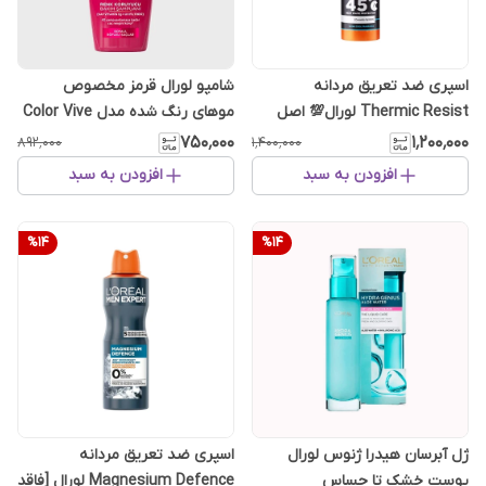
اسپری ضد تعریق مردانه
شامپو لورال قرمز مخصوص
Thermic Resist لورال💯 اصل
موهای رنگ شده مدل Color Vive
انگلیس
السیو Elseve ۳۰۰ میلی‌لیتر
۷۵۰٬۰۰۰
۱٬۲۰۰٬۰۰۰
۸۹۲٬۰۰۰
۱٬۴۰۰٬۰۰۰
افزودن به سبد
افزودن به سبد
%
14
%
14
ژل آبرسان هیدرا ژنوس لورال
اسپری ضد تعریق مردانه
پوست خشک تا حساس
Magnesium Defence لورال [فاقد