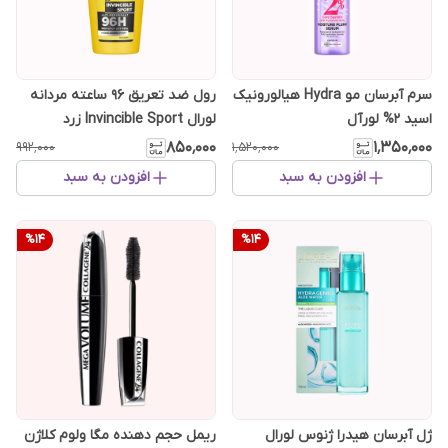
سرم آبرسان مو Hydra هیالورونیک
رول ضد تعریق 96 ساعته مردانه
اسید 2% لورآل
لورال Invincible Sport زرد
[سفارش اروپا]
۸۵۰٬۰۰۰
۱٬۳۵۰٬۰۰۰
۹۹۲٬۰۰۰
۱٬۵۲۰٬۰۰۰
افزودن به سبد
افزودن به سبد
%
14
%
14
ژل آبرسان هیدرا ژنوس لورال
ریمل حجم دهنده مگا ولوم کلاژن