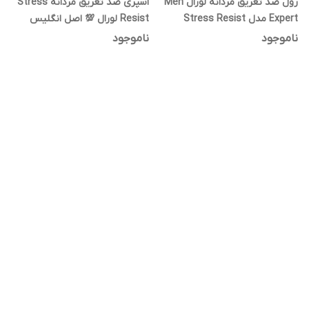
رول ضد تعریق مردانه لورال Men
اسپری ضد تعریق مردانه Stress
Expert مدل Stress Resist
Resist لورال 💯 اصل انگلیس
ناموجود
ناموجود