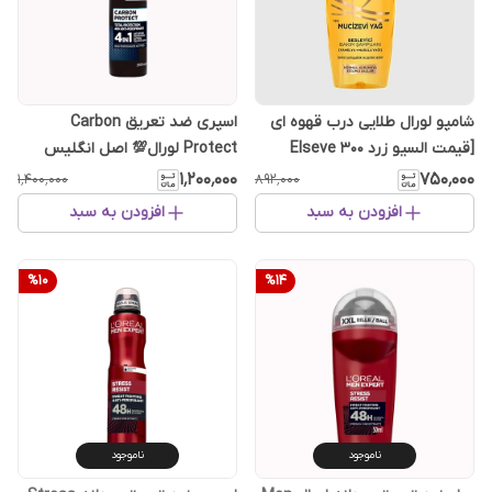
شامپو لورال طلایی درب قهوه ای
اسپری ضد تعریق Carbon
[قیمت السیو زرد Elseve ۳۰۰
Protect لورال💯 اصل انگلیس
میلی‌لیتر مناسب موی خشک]
۱٬۲۰۰٬۰۰۰
۷۵۰٬۰۰۰
۱٬۴۰۰٬۰۰۰
۸۹۲٬۰۰۰
افزودن به سبد
افزودن به سبد
%
10
%
14
ناموجود
ناموجود