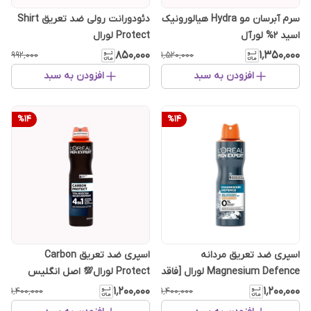
سرم آبرسان مو Hydra هیالورونیک
دئودورانت رولی ضد تعریق Shirt
اسید 2% لورآل
Protect لورال
۸۵۰٬۰۰۰
۱٬۳۵۰٬۰۰۰
۹۹۲٬۰۰۰
۱٬۵۲۰٬۰۰۰
افزودن به سبد
افزودن به سبد
%
14
%
14
اسپری ضد تعریق مردانه
اسپری ضد تعریق Carbon
Magnesium Defence لورال [فاقد
Protect لورال💯 اصل انگلیس
آلومینیوم و الکل] 💯 اصل انگلیس
۱٬۲۰۰٬۰۰۰
۱٬۲۰۰٬۰۰۰
۱٬۴۰۰٬۰۰۰
۱٬۴۰۰٬۰۰۰