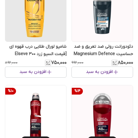
دئودورانت رولی ضد تعریق و ضد
شامپو لورال طلایی درب قهوه ای
حساسیت Magnesium Defence
[قیمت السیو زرد Elseve ۳۰۰
لورال
میلی‌لیتر مناسب موی خشک]
۷۵۰٬۰۰۰
۸۵۰٬۰۰۰
۸۹۲٬۰۰۰
۹۹۲٬۰۰۰
افزودن به سبد
افزودن به سبد
%
10
%
14