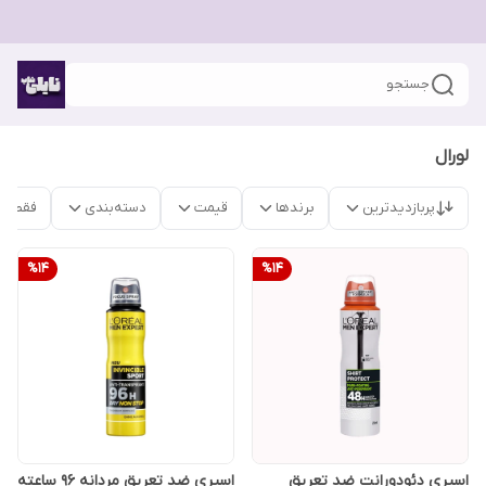
جستجو
لورال
پربازدیدترین
برندها
قیمت
دسته‌بندی
فقط م
%
14
%
14
اسپری دئودورانت ضد تعریق
اسپری ضد تعریق مردانه 96 ساعته