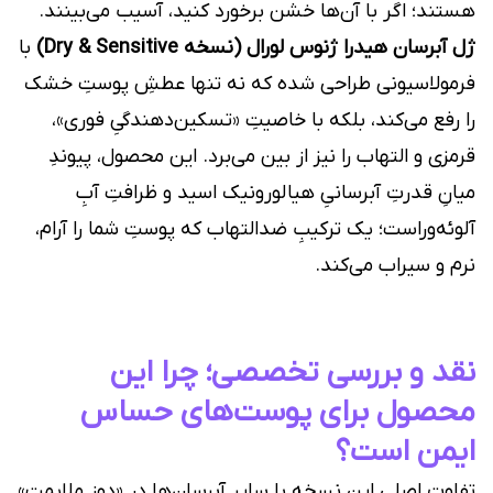
هستند؛ اگر با آن‌ها خشن برخورد کنید، آسیب می‌بینند.
ژل آبرسان هیدرا ژنوس لورال (نسخه Dry & Sensitive)
با
فرمولاسیونی طراحی شده که نه تنها عطشِ پوستِ خشک
را رفع می‌کند، بلکه با خاصیتِ «تسکین‌دهندگیِ فوری»،
قرمزی و التهاب را نیز از بین می‌برد. این محصول، پیوندِ
میانِ قدرتِ آبرسانیِ هیالورونیک اسید و ظرافتِ آبِ
آلوئه‌وراست؛ یک ترکیبِ ضدالتهاب که پوستِ شما را آرام،
نرم و سیراب می‌کند.
نقد و بررسی تخصصی؛ چرا این
محصول برای پوست‌های حساس
ایمن است؟
تفاوتِ اصلیِ این نسخه با سایرِ آبرسان‌ها در «دوزِ ملایمت»