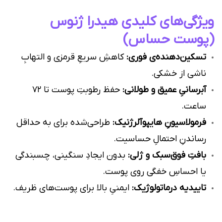
ویژگی‌های کلیدی هیدرا ژنوس
(پوست حساس)
تسکین‌دهنده‌ی فوری:
کاهشِ سریعِ قرمزی و التهابِ
ناشی از خشکی.
آبرسانیِ عمیق و طولانی:
حفظ رطوبتِ پوست تا ۷۲
ساعت.
فرمولاسیونِ هایپوآلرژنیک:
طراحی‌شده برای به حداقل
رساندنِ احتمالِ حساسیت.
بافتِ فوق‌سبک و ژلی:
بدون ایجادِ سنگینی، چسبندگی
یا احساسِ خفگی روی پوست.
تاییدیه درماتولوژیک:
ایمنیِ بالا برای پوست‌های ظریف.