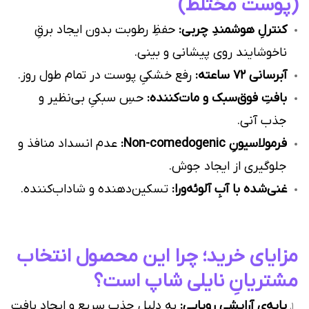
(پوست مختلط)
کنترلِ هوشمندِ چربی:
حفظِ رطوبت بدون ایجاد برقِ
ناخوشایند روی پیشانی و بینی.
آبرسانی ۷۲ ساعته:
رفع خشکیِ پوست در تمام طول روز.
بافتِ فوق‌سبک و مات‌کننده:
حسِ سبکیِ بی‌نظیر و
جذب آنی.
فرمولاسیونِ Non-comedogenic:
عدم انسداد منافذ و
جلوگیری از ایجاد جوش.
غنی‌شده با آبِ آلوئه‌ورا:
تسکین‌دهنده و شاداب‌کننده.
مزایای خرید؛ چرا این محصول انتخاب
مشتریانِ نایلی شاپ است؟
پایه‌ی آرایشیِ رویایی:
به دلیل جذب سریع و ایجاد بافت