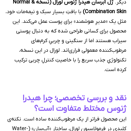
دیگر.
ژل آبرسان هیدرا ژنوس لورال (نسخه Normal &
Combination Skin)
با بافتِ بسیار سبک و نیمه‌مات خود،
مثل یک «مدیرِ هوشمند» برای پوست عمل می‌کند. این
محصول برای کسانی طراحی شده که به دنبال پوستی
سیراب هستند اما از سنگینی و چربیِ کرم‌های
مرطوب‌کننده معمولی فراری‌اند. لورال در این نسخه،
تکنولوژیِ جذب سریع را با خاصیتِ کنترلِ چربی ترکیب
کرده است.
نقد و بررسی تخصصی؛ چرا هیدرا
ژنوس مختلط متفاوت است؟
این محصول فراتر از یک مرطوب‌کننده ساده است. نکته‌ی
کلیدی در فرمولاسیونِ لورال، ساختارِ «آب‌سان» (Water-