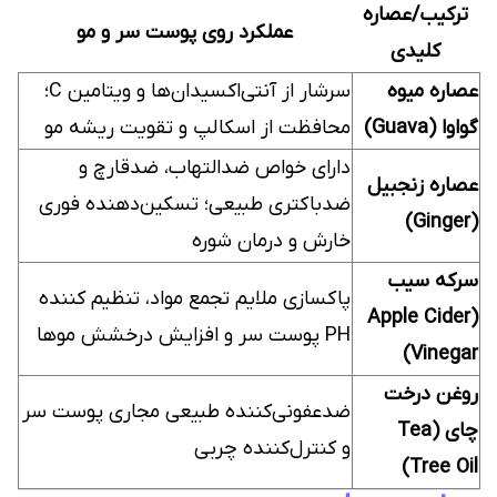
ترکیب/عصاره
عملکرد روی پوست سر و مو
کلیدی
عصاره میوه
سرشار از آنتی‌اکسیدان‌ها و ویتامین C؛
گواوا (Guava)
محافظت از اسکالپ و تقویت ریشه مو
دارای خواص ضدالتهاب، ضدقارچ و
عصاره زنجبیل
ضدباکتری طبیعی؛ تسکین‌دهنده فوری
(Ginger)
خارش و درمان شوره
سرکه سیب
پاکسازی ملایم تجمع مواد، تنظیم کننده
(Apple Cider
PH پوست سر و افزایش درخشش موها
Vinegar)
روغن درخت
ضدعفونی‌کننده طبیعی مجاری پوست سر
چای (Tea
و کنترل‌کننده چربی
Tree Oil)