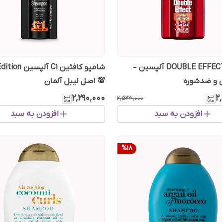
شامپو DOUBLE EFFECT آلپسین –
شامپو کافئین C1 آ
و ضدشوره
💯 اصل لیبل آلمان
۲٬۲۹۰٬۰۰۰
۲
۲٬۵۲۳٬۰۰۰
افزودن به سبد
افزودن به سبد
%
18