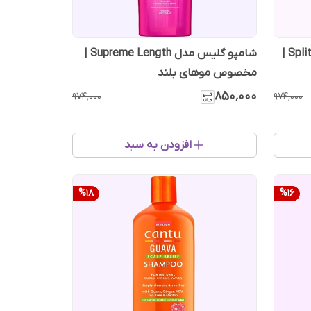
شامپو گلیس مدل Split Hair Miracle |
شامپو گلیس مدل Supreme Length |
مخصوص موهای بلند
۸۵۰٬۰۰۰
۹۷۴٬۰۰۰
۹۷۴٬۰۰۰
افزودن به سبد
%
18
%
16