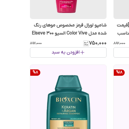
[قیمت
شامپو لورال قرمز مخصوص موهای رنگ
ی‌لیتر مناسب
شده مدل Color Vive السیو Elseve ۳۰۰
میلی‌لیتر
۷۵۰٬۰۰۰
۸۹۲٬۰۰۰
۸۹۲٬۰۰۰
افزودن به سبد
%
8
%
18