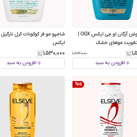
شامپو روغن آرگان او جی ایکس OGX |
شامپو مو فر کوکونات کرل نارگیل 
 تقویت موهای خشک
ایکس
۱٬۵۳۰٬۰۰۰
۱٬
۱٬۸۷۲٬۰۰۰
افزودن به سبد
افزودن به سبد
%
15