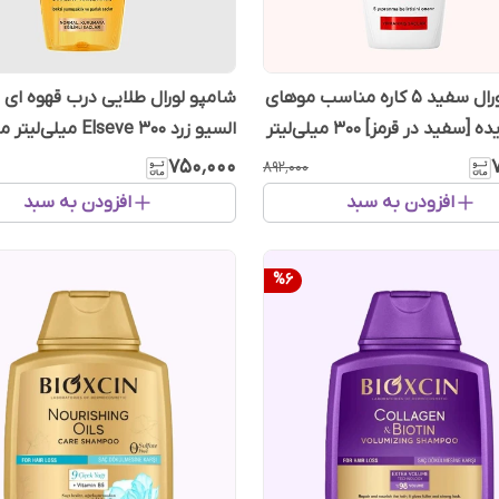
شامپو لورال سفید ۵ کاره مناسب موهای
شامپو لورال طلایی درب قهوه ای 
فید در قرمز] ۳۰۰ میلی‌لیتر
السیو زرد Elseve ۳۰۰ میل
موی خشک]
۷۵۰٬۰۰۰
۸۹۲٬۰۰۰
افزودن به سبد
افزودن به سبد
%
6