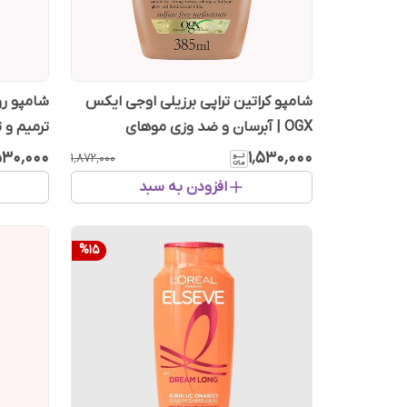
شامپو کراتین تراپی برزیلی اوجی ایکس
OGX | آبرسان و ضد وزی موهای
ترمیم و
آسیب‌دیده
۵۳۰٬۰۰۰
۱٬۵۳۰٬۰۰۰
۱٬۸۷۲٬۰۰۰
افزودن به سبد
%
15