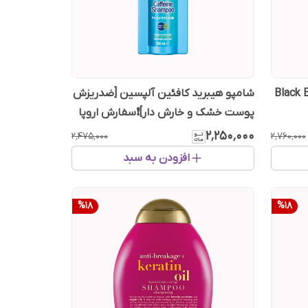
لپسین Black Edition
شامپو هیبرید کافئین آلپسین [ضدریزش
پوست خشک و خارش دار]❗سفارش اروپا
۲٬۲۵۰٬۰۰۰
۲٬۴۷۵٬۰۰۰
۲٬۷۶۰٬۰۰۰
افزودن به سبد
%
18
%
18