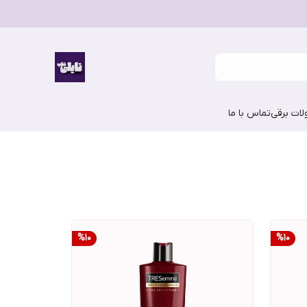
ات برقی
تماس با ما
%
10
%
10