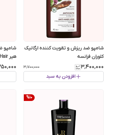
شامپو ضد ریزش و تقویت کننده ارگانیک
شامپو ضد
کلوران فرانسه
هیر Thicker Fuller Hair حجم 354 میل
۲۵۰٬۰۰۰
۳٬۴۰۰٬۰۰۰
۳٬۷۰۰٬۰۰۰
افزودن به سبد
%
10