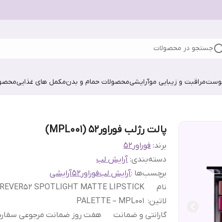
جستجو در محصولات
پوست
مراقبت و زیبایی مو
آرایشی
محصولات حمام و بدن
مکمل های غذایی
محصول
پالت رژلب فوراور52 (MPL001)
برند:
فوراور52
دسته‌بندی
:
آرایش لب
برچسب‌ها :
آرایش لب
فوراور52
آرایشی
نام
REVER52 SPOTLIGHT MATTE LIPSTICK
لاتین
:
PALETTE – MPL001
گارانتی و ضمانت
هفت روز ضمانت مرجوعی سفا