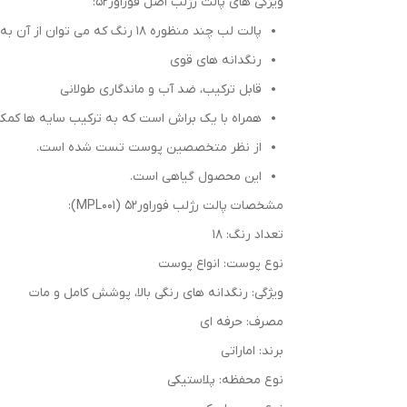
ویژگی های پالت رژلب اصل فوراور52:
پالت لب چند منظوره 18 رنگ که می توان از آن به عنوان رژ لب، سایه چشم و رژگونه استفاده کرد.
رنگدانه های قوی
قابل ترکیب، ضد آب و ماندگاری طولانی
همراه با یک براش است که به ترکیب سایه ها کمک
از نظر متخصصین پوست تست شده است.
این محصول گیاهی است.
مشخصات پالت رژلب فوراور52 (MPL001):
تعداد رنگ: 18
نوع پوست: انواع پوست
ویژگی: رنگدانه های رنگی بالا، پوشش کامل و مات
مصرف: حرفه ای
برند: اماراتی
نوع محفظه: پلاستیکی