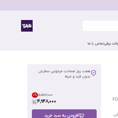
ات برقی
تماس با ما
هفت روز ضمانت مرجوعی سفارش
بدون قید و شرط
۵٬۵۸۷٬۰۰۰
11
%
FO
4,948,000
رش
افزودن به سبد خرید