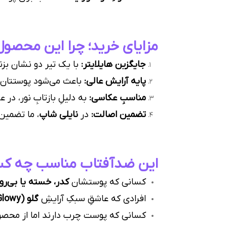
مزایای خرید؛ چرا این محصول
جایگزین هایلایتر:
با یک تیر دو نشان بز
پایه آرایش عالی:
باعث می‌شود پوستتان زیر
مناسبِ عکاسی:
به دلیلِ بازتابِ نور، 
تضمین اصالت:
در
نایلی شاپ
، ما تضمین
این ضدآفتاب مناسب چه کس
کسانی که پوستشان
کدر، خسته یا بی‌رو
افرادی که عاشقِ سبکِ آرایشِ
گلو (Glowy)
کسانی که پوست چرب دارند اما از محصو