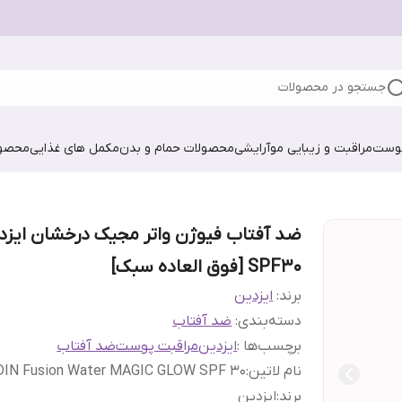
جستجو در محصولات
پوست
مراقبت و زیبایی مو
آرایشی
محصولات حمام و بدن
مکمل های غذایی
محصول
ضد آفتاب فیوژن واتر مجیک درخشان ایزد
SPF30 [فوق العاده سبک]
برند:
ایزدین
دسته‌بندی
:
ضد آفتاب
برچسب‌ها :
ایزدین
مراقبت پوست
ضد آفتاب
نام لاتین
:
DIN Fusion Water MAGIC GLOW SPF 30
برند
:
ایزدین