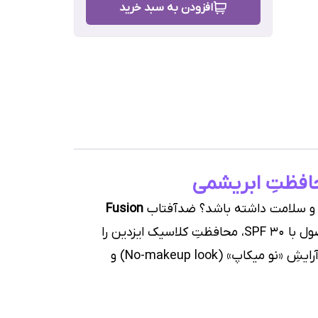
افزودن به سبد خرید
رش
ی و سلامت داشته باشد؟ ضدآفتاب
Fusion
دقیقاً همان چیزی است که جای خالی‌اش در روتینِ زیبایی شما حس می‌شد. این محصول با SPF 30، محافظتِ کلاسیک ایزدین را
، ما این محصول را برای کسانی که به دنبال آرایشِ «نو میکاپ» (No-makeup look) و