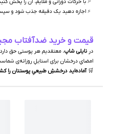
با حرکات دورانی و ملایم، آن را پخش کنید
اجازه دهید یک دقیقه جذب شود و سپس 
قیمت و خرید ضدآفتاب مجیک گ
در
نایلی شاپ
، معتقدیم هر پوستی حق دارد
امضایِ درخشان برای استایلِ روزانه‌ی شماس
🛒
آماده‌اید درخششِ طبیعیِ پوستتان را کش