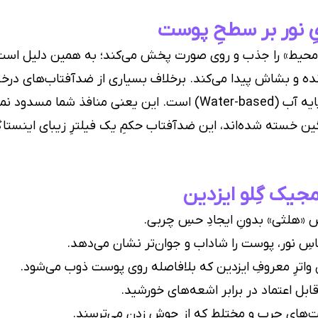
 نور بر سطحِ پوست
نورِ محیط» را جذب و روی صورت پخش می‌کند؛ به همین دلیل ا
زنده و بشاش پیدا می‌کند. برخلاف بسیاری از ضدآفتاب‌های در
می‌رسند، فرمولاسیونِ «مجیک گِلو» کاملاً بر پایه آب (Water-based) ا
ن خسته شده‌اند، این ضدآفتاب حکمِ یک فیلترِ زیبای اینستاگرا
جیک گِلو ایزدین
 «هلثی» بدونِ ایجادِ حسِ چربی.
اسِ نور، پوست را شاداب و جوان‌تر نشان می‌دهد.
واترِ معروفِ ایزدین که بلافاصله روی پوست ذوب می‌شود.
بل اعتماد در برابر اشعه‌های خورشید.
‌های چرب و مختلط که از جوش زدن می‌ترسند.