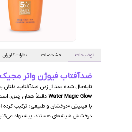
توضیحات
مشخصات
نظرات کاربران
ضدآفتاب فیوژن واتر مجیک گِلو (Glow) ایزدین؛ درخششِ طبیعی، محاف
تابه‌حال شده بعد از زدن ضدآفتاب، دلتان
Water Magic Glow
با فینیشِ «درخشان و طبیعی» ترکیب کرده 
درخششِ شیشه‌ای هستند، پیشنهاد می‌کنیم