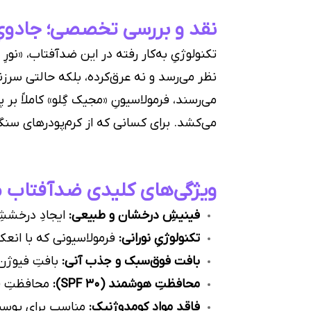
نقد و بررسی تخصصی؛ جادویِ
تکنولوژیِ به‌کار رفته در این ضدآفتاب، «
نظر می‌رسد و نه عرق‌کرده، بلکه حالتی سر
می‌کشد. برای کسانی که از کرم‌پودرهای سنگی
ویژگی‌های کلیدی ضدآفتاب م
فینیشِ درخشان و طبیعی:
ایجادِ درخششِ
تکنولوژیِ نورانی:
فرمولاسیونی که با انعک
بافت فوق‌سبک و جذب آنی:
بافتِ فیوژن 
محافظتِ هوشمند (SPF 30):
محافظتِ قا
فاقد موادِ کومدوژنیک:
مناسب برای پوست