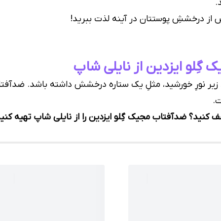
.
از درخششِ پوستتان در آینه لذت ببرید!
ِلو ایزدین از نایلی شاپ
 زیر نورِ خورشید، مثلِ یک ستاره درخشش داشته باشد. ضدآف
ت.
ف کنید؟ ضدآفتاب مجیک گِلو ایزدین را از نایلی شاپ تهیه کنید