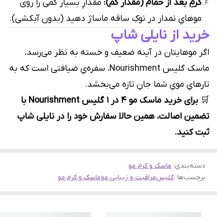
کرمِ بعد از حمام (مقدار کم):
مقدارِ بسیار کمی را روی
موهایِ نمدار در نوکِ ساقه ماساژ دهید (بدون آبکشی).
خرید از نایلی شاپ
اگر موهایتان در آینه ضعیف و خسته به نظر می‌رسد،
ماسک گلیس Nourishment، سفره‌یِ ضیافتی است که به
تارهایِ مویِ شما جانِ تازه می‌بخشد.
🛒
برای خرید ماسک مو 4 در 1 گلیس Nourishment با
تضمین اصالت، همین حالا سفارش خود را در نایلی شاپ
ثبت کنید.
دسته‌بندی
:
ماسک و کرم مو
برچسب‌ها :
گلیس
مراقبت و زیبایی مو
ماسک و کرم مو