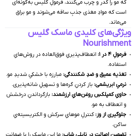
که مو را کدر و چرب می‌کنند، فرمولِ گلیس به‌گونه‌ای
است که موادِ مغذی جذبِ ساقه می‌شوند و مو براق
می‌ماند.
ویژگی‌های کلیدی ماسک گلیس
Nourishment
فرمولِ 4 در 1:
انعطاف‌پذیریِ فوق‌العاده در روش‌هایِ
استفاده.
تغذیه عمیق و ضدِ شکنندگی:
مبارزه با خشکیِ شدیدِ مو.
نرمیِ ابریشمی:
باز کردنِ گره‌ها و تسهیلِ شانه‌پذیری.
حاویِ کمپلکسِ روغن‌هایِ ارزشمند:
بازگرداندنِ درخشش
و انعطاف به مو.
جلوگیری از وز:
کنترلِ موهایِ سرکش و الکتریسیته‌یِ
ساکن.
تضمینِ اصالت در نایلی شاپ:
ما این ماسک را با ضمانتِ