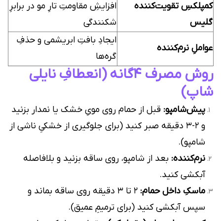
کمپلکسِ تقویت‌کننده
افزایشِ مقاومتِ تارِ مو در برابرِ
گلیس
شکنندگی
ایجادِ بافتِ ابریشمی و حذفِ
عواملِ نرم‌کننده
گره‌ها
روش مصرف ۴گانه (انعطافِ نایلی
شاپ)
پیش‌شامپو:
قبل از حمام روی مویِ خشک یا نمدار بزنید
و ۲-۳ دقیقه صبر کنید (برای جلوگیری از خشکیِ ناشی از
شامپو).
نرم‌کننده:
بعد از شامپو، روی ساقه بزنید و بلافاصله
آبکشی کنید.
ماسکِ داخل حمام:
۲ تا ۳ دقیقه روی ساقه بماند و
سپس آبکشی کنید (برای ترمیمِ عمیق).