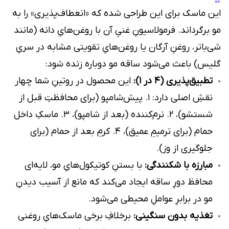
این ماسک برای این طراحی شده که «انعطاف‌پذیری» را به
مو برگرداند. فرمولاسیونِ غنیِ آن با روغن‌هایِ دانه (مانند
شی‌باتر، روغنِ آرگان یا روغن‌هایِ تقویتی مشابه در سریِ
گلیس) باعث می‌شود ساقه مو دوباره زنده شود:
تطبیق‌پذیری (4 در 1):
این محصول در روتینِ شما چهار
نقشِ اصلی دارد: ۱. پیش‌شامپو (برای محافظتِ قبل از
شستشو)، ۲. نرم‌کننده (بعد از شامپو)، ۳. ماسکِ داخل
حمام (برای ترمیمِ عمیق)، ۴. کرمِ بعد از حمام (برای
جلوگیری از وز).
مبارزه با شکنندگی:
با بستنِ کوتیکول‌هایِ مو، لایه‌ای
محافظ دورِ ساقه ایجاد می‌کند که مانع از آسیب دیدنِ
مو در برابرِ عواملِ محیطی می‌شود.
تغذیه بدون سنگینی:
برخلافِ برخی ماسک‌هایِ روغنی