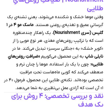
Nourishment | ضیافتِ روغن‌هایِ
طلایی
وقتی موها خشک و شکننده می‌شوند، یعنی تشنه‌یِ یک
آبرسانیِ عمیق و تغذیه‌یِ روغنی هستند.
ماسک مو 4 در 1
گلیس (سری Nourishment)
، یک راهکارِ چندمنظوره
است که با ترکیبِ روغن‌هایِ مغذی، هر نوع مویی را از
«کویرِ خشک» به «جنگلی سرسبز» تبدیل می‌کند. ما در
نایلی شاپ
به این محصول می‌گوییم
«ضیافتِ روغن‌هایِ
طلایی»
؛ چون با یک بار استفاده، موها را چنان نرم و
منعطف می‌کند که گویی ماه‌هاست تحتِ مراقبتِ
تخصصی بوده‌اند. نکته‌یِ طلاییِ این محصول، فرمولِ «4 در
1» آن است که آزادیِ عملِ بی‌نظیری به شما می‌دهد.
نقد و بررسی تخصصی؛ 4 روش برای
یک هدف