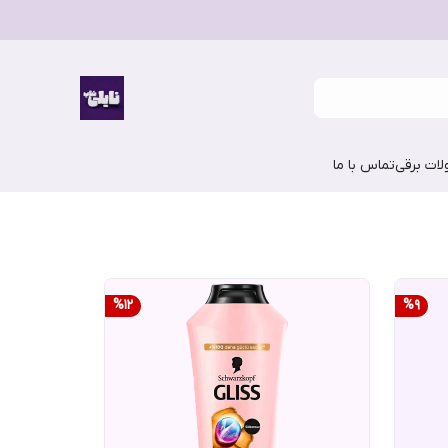
ات برقی
تماس با ما
%
12
%
9