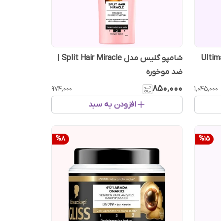
دل Ultimate Oil
شامپو گلیس مدل Split Hair Miracle |
ضد موخوره
۸۵۰٬۰۰۰
۹۷۴٬۰۰۰
۱٬۰۴۵٬۰۰۰
افزودن به سبد
%
8
%
15