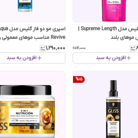
شامپو گلیس مدل Supreme Length |
اسپری مو دو فاز گلیس م
وهای بلند
Revive مناسب موهای معمول
۲۰۰ میل
۱٬۲۹۰٬۰۰۰
۹۷۴٬۰۰۰
افزودن به سبد
افزودن به سبد
%
15