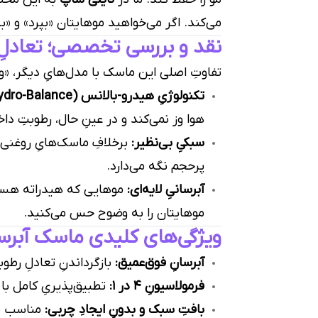
می‌کند. اگر می‌خواهید موهایتان «بپرد» و «
نقد و بررسی تخصصی؛ تعادلِ
تفاوتِ اصلی این ماسک با مدل‌هایِ دیگر، «
تکنولوژیِ هیدرو-بالانس (Hydro-Balance):
هوا وز نمی‌کند و در عینِ حال، رطوبتِ د
سبکیِ بی‌نظیر:
برخلافِ ماسک‌هایِ روغنی ک
پرحجم نگه می‌دارد.
آبرسانیِ لایه‌ای:
موهایی که هیدراته هستن
موهایتان را به وضوح حس می‌کنید.
ویژگی‌های کلیدی ماسک آبر
آبرسانِ فوق‌عمیق:
بازگرداندنِ تعادلِ رط
فرمولاسیونِ 4 در 1:
تطبیق‌پذیریِ کامل با 
بافتِ سبک و بدونِ ایجادِ چربی:
مناسب برا