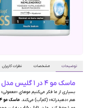
توضیحات
مشخصات
نظرات کاربران
ماسک مو 4 در 1 گلیس مدل Moisture | شبنمِ صبحگاهی بر ساقه‌یِ مو
بسیاری از ما فکر می‌کنیم موهایِ «معمولی» 
هم «دهیدراته» (کم‌آب) می‌کند.
ماسک مو 4 در 1 گلیس مدل آبرسان (Moisture)
مو را حفظ کند. ما در
نایلی شاپ
به این محص