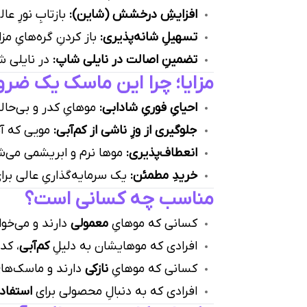
افزایشِ درخشش (شاین):
بازتابِ نورِ عا
تسهیلِ شانه‌پذیری:
باز کردنِ گره‌هایِ مز
تضمینِ اصالت در نایلی شاپ:
در نایلی ش
مزایا؛ چرا این ماسک یک ضر
احیایِ فوریِ شادابی:
موهایِ کدر و بی‌حالت
جلوگیری از وزِ ناشی از کم‌آبی:
مویی که آبِ
انعطاف‌پذیری:
موها نرم و ابریشمی می‌شو
خریدِ مطمئن:
یک سرمایه‌گذاریِ عالی برای
مناسب چه کسانی است؟
کسانی که موهایِ
معمولی
دارند و می‌خو
افرادی که موهایشان به دلیلِ
کم‌آبی
، کد
کسانی که موهایِ
نازکی
دارند و ماسک‌های
افرادی که به دنبالِ محصولی برای
استفاده