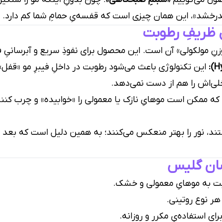
بدرخشد»، این همان چیزی است که قفسه‌یِ حمامِ شما کم دارد.
 ظریفِ رطوبت
وزنِ مولکولی» آن است. این محصول برای نفوذِ سریع و آبرسانی
این تکنولوژی باعث می‌شود رطوبت در داخلِ فیبرِ مو «قفل» 
اخلی‌اش را هم از دست نمی‌دهد.
ه ممکن است موهایِ نازک یا معمولی را «خوابیده» و چرب کنند، ا
د، نور را بهتر منعکس می‌کنند؛ به همین دلیل است که بعد ا
سان گلیس
وبت به موهایِ معمولی و خشک.
هر نوع روتینی.
ی استفاده‌یِ مکرر و روزانه.