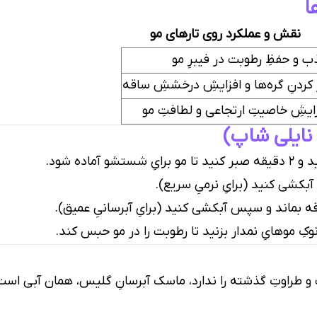
ا
نقش و عملکرد روی تارهای مو
 و حفظِ رطوبت در فیبرِ مو
 کردنِ گره‌ها و افزایشِ درخششِ ساقه
ایشِ خاصیتِ ارتجاعی و لطافتِ مو
آماده شود.
آبکشی کنید (برایِ نرمیِ سریع).
وکِ موهایِ نمدار بزنید تا رطوبت را در مو حبس کند.
 طراوتِ گذشته را ندارد، ماسک آبرسانِ گلیس، همان آبی است