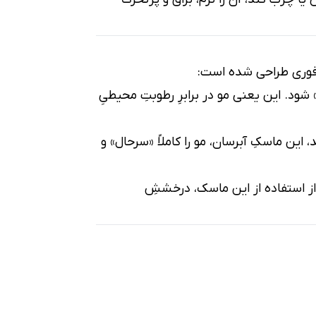
ِ فوری طراحی شده است:
شود. این یعنی مو در برابرِ رطوبتِ محیطیِ
ین ماسکِ آبرسان، مو را کاملاً «سرحال» و
ز استفاده از این ماسک، درخششِ