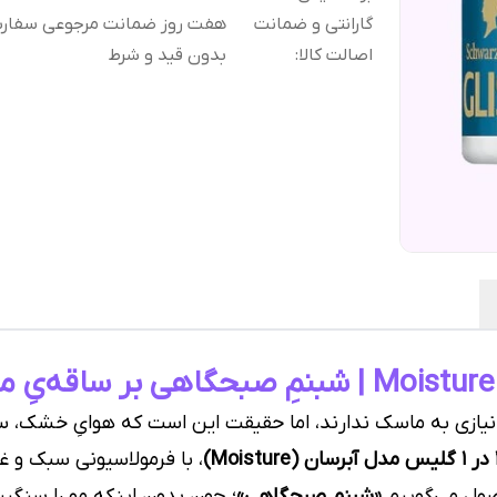
گارانتی و ضمانت
هفت روز ضمانت مرجوعی سفا
اصالت کالا
:
بدون قید و شرط
نیازی به ماسک ندارند، اما حقیقت این است که هوایِ خشک، سشوا
، با فرمولاسیونی سبک و غنی
ول می‌گوییم
«شبنمِ صبحگاهی»
؛ چون بدونِ اینکه مو را سنگین