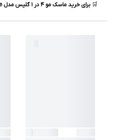
🛒
برای خرید ماسک مو 4 در 1 گلیس مدل Moisture با تضمین اصالت، همین حالا سفارش خود را در نایلی شاپ ثبت کنید.