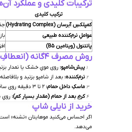
ترکیبات کلیدی و عملکرد آن‌ه
ترکیب کلیدی
کمپلکسِ آبرسان (Hydrating Complex)
جذب
عواملِ نرم‌کننده طبیعی
باز
پانتنول (ویتامین B5)
افز
روش مصرف ۴گانه (انعطافِ نایلی شاپ)
پیش‌شامپو:
روی مویِ خشک یا نمدار بزنید و ۲ دقیقه صبر کنید تا مو برایِ شستشو 
نرم‌کننده:
بعد از شامپو بزنید و بلافاصله 
ماسکِ داخل حمام:
۲ تا ۳ دقیقه روی ساقه بماند و سپس آبکشی کنید (برایِ آبرسانیِ عمیق).
کرمِ بعد از حمام (مقدار بسیار کم):
رویِ ن
خرید از نایلی شاپ
اگر احساس می‌کنید موهایتان «تشنه» است و
می‌دهد.