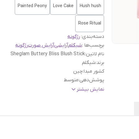
Painted Peony
Love Cake
Hush hush‎
Rose Ritual
دسته‌بندی
:
رژگونه
برچسب‌ها :
شیگلم
آرایشی
آرایش صورت
رژگونه
نام لاتین
:
Sheglam Buttery Bliss Blush Stick
برند
:
شیگلم
کشور مبدا
:
چین
پوشش‌دهی
:
متوسط
حجم
:
تک
نمایش بیشتر
رنگ
:
Guava Juice, Hush Hush, love cake, Painted
Peony, ROSE RITUAL
گارانتی و ضمانت
هفت روز ضمانت مرجوعی سفا
اصالت کالا
:
بدون قید و شرط