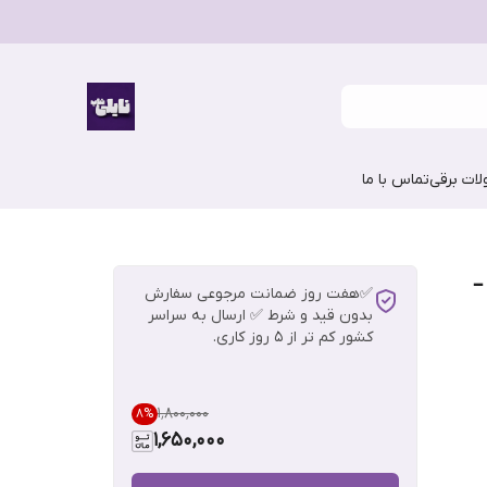
ات برقی
تماس با ما
استیکی شیگلم مدل Buttery Bliss –
✅هفت روز ضمانت مرجوعی سفارش
بدون قید و شرط ✅ ارسال به سراسر
کشور کم تر از 5 روز کاری.
۱٬۸۰۰٬۰۰۰
8
%
1,650,000