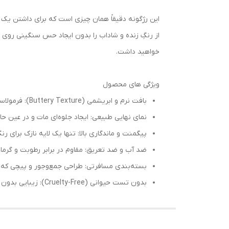
این رژگونه دقیقاً همان چیزی است که برای داشتن یک م
خواهید داشت.
ویژگی های محصول
بافت نرم و ابریشمی (Buttery Texture): فرمولاسیون ژلی-کرمی که به نرمی روی پوست می‌لغزد و بدون ایجاد لک پخش می‌شود.
نمای نهایی طبیعی: ایجاد جلوه‌ای مات و در عین ح
پیگمنت و ماندگاری بالا: تنها یک لایه نازک برای ر
ضد آب و ضد تعریق: مقاوم در برابر رطوبت و گرما، ا
بسته‌بندی مسافرتی: طراحی جمع‌وجور و پیچی که است
بدون تست حیوانی (Cruelty-Free): زیبایی بدون آسیب رساندن به حیوانات.