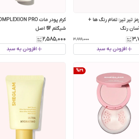
ز تیر تیر: تمام رنگ ها +
کرم پودر مات MPLEXION PRO
سان رنگ
شیگلم 💯 اصل
۲٬۵۸۵٬۰۰۰
۳٬
۳٬۹۹۹٬۰۰۰
افزودن به سبد
افزودن به سبد
%
29