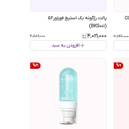
پالت رژگونه بک استیج فوراور52
CO
(BKS001)
۴٬۰۲۱٬۰۰۰
۴٬۵۸۹٬۰۰۰
۳٬۶۴۲٬۰۰۰
افزودن به سبد
%
21
%
9