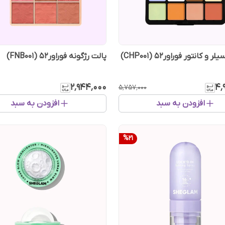
 و کانتور فوراور۵۲ (CHP001)
پالت رژگونه فوراور52 (FNB001)
۲٬۹۴۴٬۰۰۰
۴٬
۵٬۷۵۷٬۰۰۰
افزودن به سبد
افزودن به سبد
%
21