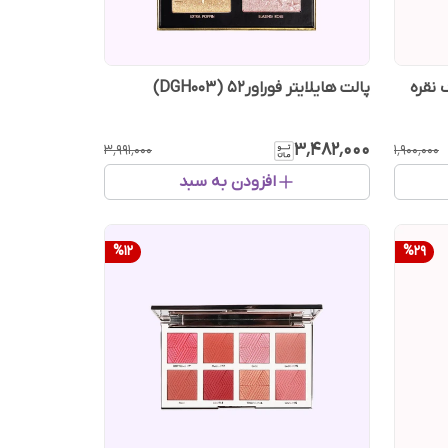
 نقره
پالت هایلایتر فوراور52 (DGH003)
۳٬۴۸۲٬۰۰۰
۳٬۹۹۱٬۰۰۰
۱٬۹۰۰٬۰۰۰
افزودن به سبد
%
12
%
29