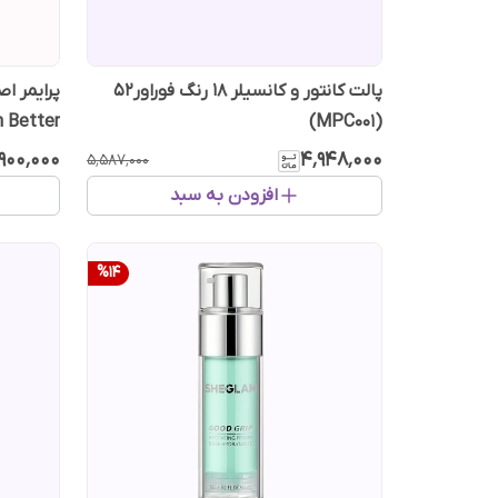
پالت کانتور و کانسیلر 18 رنگ فوراور52
پرایمر ا
 Better
(MPC001)
٬۹۰۰٬۰۰۰
۴٬۹۴۸٬۰۰۰
۵٬۵۸۷٬۰۰۰
افزودن به سبد
%
14