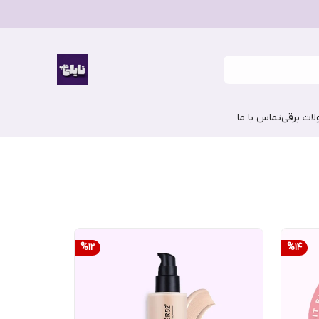
ات برقی
تماس با ما
%
12
%
14