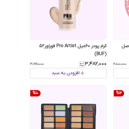
کرم پودر 60میل Pro Artist فوراور52
(BUF)
۳٬۴۸۲٬۰۰۰
۳٬۹۹۱٬۰۰۰
۲٬۱۰۰٬۰۰۰
افزودن به سبد
%
10
%
12