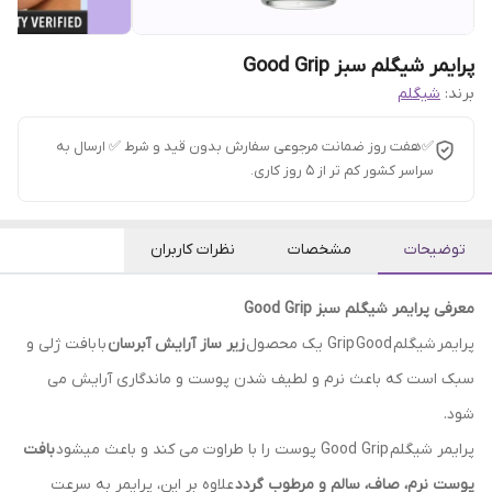
پرایمر شیگلم سبز Good Grip
برند:
شیگلم
✅هفت روز ضمانت مرجوعی سفارش بدون قید و شرط ✅ ارسال به
سراسر کشور کم تر از 5 روز کاری.
توضیحات
مشخصات
نظرات کاربران
معرفی پرایمر شیگلم سبز Good Grip
پرایمر شیگلم Grip Good یک محصول
زیر ساز آرایش آبرسان
با بافت ژلی و
سبک است که باعث نرم و لطیف شدن پوست و ماندگاری آرایش می
شود.
پرایمر شیگلم Good Grip پوست را با طراوت می کند و باعث میشود
بافت
پوست نرم، صاف، سالم و مرطوب گردد
علاوه بر این، پرایمر به سرعت