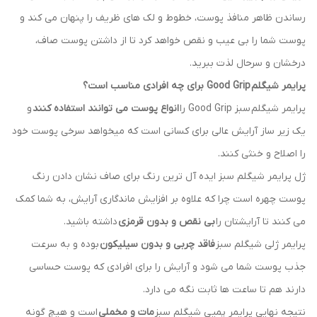
رساندن ظاهر منافذ پوست، خطوط و لک های ظریف را پنهان می کند و
پوست شما را بی عیب و نقص خواهد کرد تا از داشتن پوست صاف،
درخشان و سرحال لذت ببرید.
پرایمر شیگلم Good Grip برای چه افرادی مناسب است؟
پرایمر شیگلم سبز Good Grip را
انواع پوست می توانند استفاده کنند
و
یک زیر ساز آرایش عالی برای کسانی است که میخواهد سرخی پوست خود
را اصلاح و خنثی کنند.
ژل پرایمر شیگلم سبز ایده آل ترین رنگ برای صاف نشان دادن رنگ
پوست چهره است چرا که علاوه بر افزایش ماندگاری آرایش، به شما کمک
می کنند تا آرایشتان را
بی نقص و بدون قرمزی
داشته باشید.
پرایمر ژلی شیگلم سبز
فاقد چربی و بدون سیلیکون
بوده و به سرعت
جذب پوست شما می شود و آرایش را برای افرادی که پوست حساسی
دارند هم تا ساعت ها ثابت نگه می دارد.
نتیجه نهایی پرایمر پمپی شیگلم سبز
مات و مخملی
است و هیچ گونه