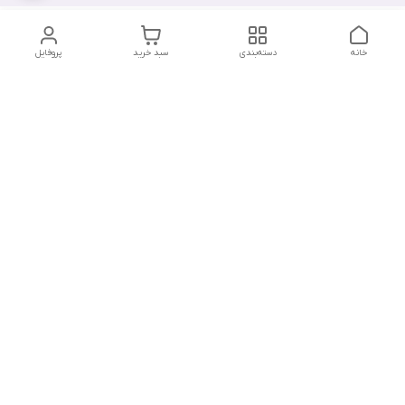
خانه
دسته‌بندی
سبد خرید
پروفایل
دسترسی سریع
تماس با ما
سیاست حریم خصوصی
درباره ما
شکایات
شماره تماس : ۰۹۱۲۲۹۰۶۱۲۰
کانال بله :
https://ble.ir/nailishop
اینستاگرام: nailishop.ir
شماره تماس
09122906120