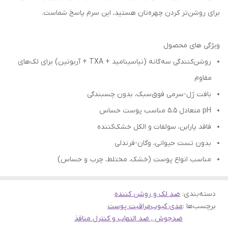
برای روشن‌تر کردن چهره‌تان هستید، این سرم پاسخ شماست.
ویژگی های محصول
روشن‌کنندگی سه‌گانه (نیاسینامید + TXA + آربوتین) برای لک‌های
مقاوم
بافت ژل-سرمی فوق‌سبک، بدون چسبندگی
pH متعادل 5.5 مناسب پوست حساس
فاقد پارابن، سولفات و الکل خشک‌کننده
بدون تست حیوانی، وگان-فرندلی
مناسب انواع پوست (خشک، مختلط، چرب و حساس)
دسته‌بندی
:
ضد لک و روشن کننده
برچسب‌ها :
مدی کیوب
مراقبت پوست
ضدجوش , ضد التهاب و کنترل منافذ