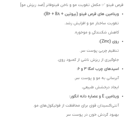
قرص فیتو ✅ مکمل تقویت مو و ناخن فیتوفانر [ضد ریزش مو]
ویتامین های قرص فیتو (بیوتین + B6 + B8):
تقویت ساختار مو و افزایش رشد.
کاهش شکنندگی و موخوره.
روی (Zinc):
تنظیم چربی پوست سر.
جلوگیری از ریزش ناشی از کمبود روی.
اسیدهای چرب امگا 3 و 6:
آبرسانی به مو و پوست سر.
ایجاد درخشش طبیعی.
ویتامین E و عصاره دانه انگور:
آنتی‌اکسیدان قوی برای محافظت از فولیکول‌های مو.
بهبود گردش خون در پوست سر