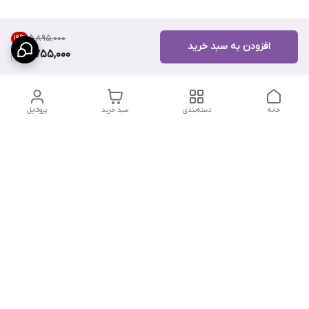
۵٬۸۹۵٬۰۰۰
19
%
افزودن به سبد خرید
4,755,000
خانه
دسته‌بندی
سبد خرید
پروفایل
دسترسی سریع
تماس با ما
سیاست حریم خصوصی
درباره ما
شکایات