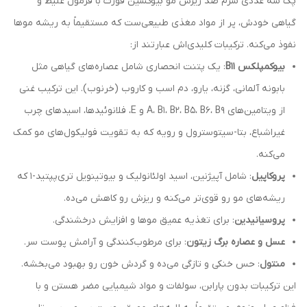
پک سه عددی سرم ضد ریزش مو بیوکسین فورت با فرمول غلیظ و
گیاهی خودش، پر از مواد مغذی طبیعی‌ست که مستقیماً به ریشه موها
نفوذ می‌کنه. ترکیبات کلیدی‌اش عبارتند از:
بیوکمپلکس B11
: یک پتنت انحصاری شامل عصاره‌های گیاهی مثل
بابونه آلمانی، گزنه، یارو، دم اسب و کاروب (خرنوب). این ترکیب غنی
از ویتامین‌های A، B1، B2، B5، B6، B9 و E، فلانوئیدها، اسیدهای چرب
غیراشباع، بتا-سیتوسترول و رویه که به تقویت فولیکول‌های مو کمک
می‌کنه.
پروکاپیل
: شامل آپيژنين، اسید اولئانولیک و بیوتینویل تری‌پپتید-۱ که
ریشه‌های مو رو قوی‌تر می‌کنه و ریزش رو کاهش می‌ده.
پروسیانیدین
: برای تغذیه عمیق موها و افزایش درخشندگی.
عسل و عصاره برگ زیتون
: برای مرطوب‌کنندگی و آرامش پوست سر.
منتول
: حس خنکی و تازگی می‌ده و گردش خون رو بهبود می‌بخشه.
این ترکیبات بدون پارابن، سولفات و مواد شیمیایی مضر هستن و با