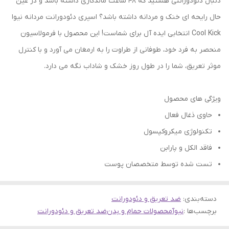
دنبال دئودورانتی هستید که 48 ساعت ماندگاری داشته باشد و در عین
حال رایحه ای خنک و مردانه داشته باشد؟ اسپری دئودورانت مردانه نیوا
Cool Kick انتخابی ایده آل برای شماست! این محصول با فرمولاسیون
منحصر به فرد خود، طوفانی از طراوت را به ارمغان می آورد و با کنترل
موثر تعریق، شما را در طول روز خشک و شاداب نگه می دارد.
ویژگی های محصول
حاوی ذغال فعال
تکنولوژی میکروکپسول
فاقد الکل و پارابن
تست شده توسط متخصصان پوست
دسته‌بندی
:
ضد تعریق و دئودورانت
برچسب‌ها :
نیوآ
محصولات حمام و بدن
ضد تعریق و دئودورانت