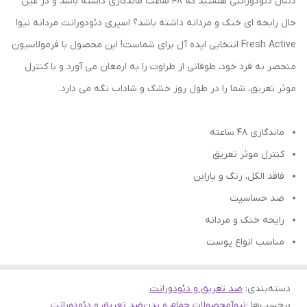
دنبال دئودورانتی هستید که 48 ساعت ماندگاری داشته باشد و در عین
حال رایحه ای خنک و مردانه داشته باشد؟ اسپری دئودورانت مردانه نیوا
Fresh Active انتخابی ایده آل برای شماست! این محصول با فرمولاسیون
منحصر به فرد خود، طوفانی از طراوت را به ارمغان می آورد و با کنترل
موثر تعریق، شما را در طول روز خشک و شاداب نگه می دارد.
ماندگاری ۴۸ ساعته
کنترل موثر تعریق
فاقد الکل، رنگ و پارابن
ضد حساسیت
رایحه خنک و مردانه
مناسب انواع پوست
دسته‌بندی
:
ضد تعریق و دئودورانت
برچسب‌ها :
نیوآ
محصولات حمام و بدن
ضد تعریق و دئودورانت