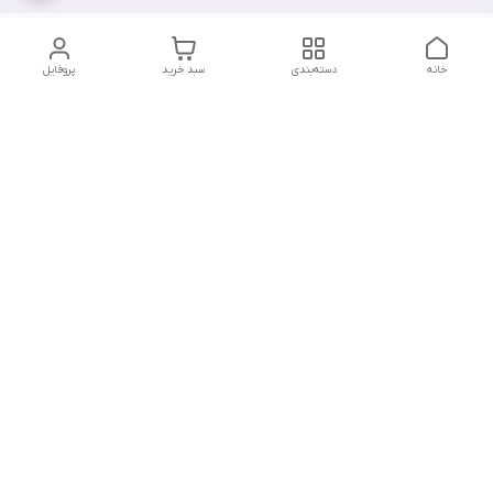
خانه
دسته‌بندی
سبد خرید
پروفایل
دسترسی سریع
تماس با ما
سیاست حریم خصوصی
درباره ما
شکایات
شماره تماس : ۰۹۱۲۲۹۰۶۱۲۰
کانال بله :
https://ble.ir/nailishop
اینستاگرام: nailishop.ir