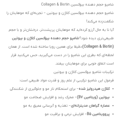
شامپو حجم دهنده بیوکسین Collagen & Biotin
شامپو حجم دهنده بیوکسین کلاژن و بیوتین – تجربه‌ای که موهایتان را
شگفت‌زده می‌کند!
آیا تا به حال آرزو کرده‌اید که موهایتان پرپشت‌تر، درخشان‌تر و با حجم
طبیعی‌تری دیده شود؟
شامپو حجم دهنده بیوکسین کلاژن و بیوتین
(Collagen & Biotin)
دقیقا برای همین رویا ساخته شده است. از همان
لحظه‌ای که بطری این شامپو را در دست می‌گیرید، حس می‌کنید قرار
است اتفاق خوبی برای موهایتان بیفتد.
ترکیبات شامپو بیوکسین کلاژن و بیوتین
فرمول این شامپو ترکیبی از علم روز و قدرت مواد طبیعی است:
کلاژن هیدرولیز شده
– برای استحکام تار مو و جلوگیری از شکنندگی
بیوتین (ویتامین B7)
– محرک رشد و افزایش ضخامت مو
عصاره گیاهان مدیترانه‌ای
– تغذیه و آبرسانی عمیق به مو
پروویتامین B5
– افزایش نرمی و براقیت مو