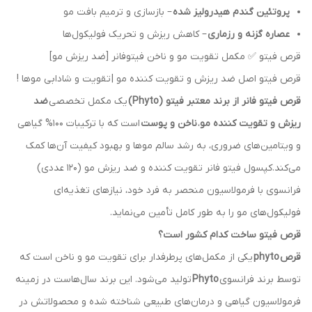
پروتئین گندم هیدرولیز شده
– بازسازی و ترمیم بافت مو
عصاره گزنه و رزماری
– کاهش ریزش و تحریک فولیکول‌ها
قرص فیتو ✅ مکمل تقویت مو و ناخن فیتوفانر [ضد ریزش مو]
قرص فیتو اصل ضد ريزش و تقويت كننده مو | تقویت و شادابی موها !
قرص فیتو فانر از برند معتبر فیتو (Phyto)
یک مکمل تخصصی
ضد
ریزش و تقویت کننده مو
،
ناخن و پوست
است که با ترکیبات 100% گیاهی
و ویتامین‌های ضروری، به رشد سالم موها و بهبود کیفیت آن‌ها کمک
می‌کند.کپسول فیتو فانر تقویت کننده و ضد ریزش مو (120 عددی)
فرانسوی با فرمولاسیون منحصر به فرد خود، نیازهای تغذیه‌ای
فولیکول‌های مو را به طور کامل تأمین می‌نماید.
قرص فیتو ساخت کدام کشور است؟
قرص
phyto
یکی از مکمل‌های پرطرفدار برای تقویت مو و ناخن است که
توسط برند فرانسوی
Phyto
تولید می‌شود. این برند سال‌هاست در زمینه
فرمولاسیون گیاهی و درمان‌های طبیعی شناخته شده و محصولاتش در