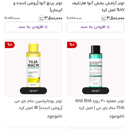
تونر آرامش بخش آنوا هارتلیف
تونر برنج آنوا [روشن کننده و
۷۷% اصل کره
آبرسان]
۳٬۵۰۰٬۰۰۰
۳٬۵۰۰٬۰۰۰
۴٬۷۴۶٬۰۰۰
۴٬۶۶۶٬۰۰۰
افزودن به سبد
افزودن به سبد
%
8
%
8
ناموجود
ناموجود
تونر معجزه 30 روزه AHA BHA
تونر یوجانیاسین سام بای می
PHA سام بای می | اصل کره
[روشن کننده] 💯 اصل کره
ناموجود
ناموجود