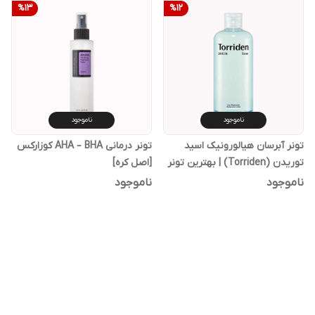
%
13
%
12
ناموجود
ناموجود
تونر آبرسان هیالورونیک اسید
تونر درمانی AHA – BHA کوزارکس
توریدن (Torriden) | بهترین تونر
[اصل کره]
کره‌ای برای پوست خشک
ناموجود
ناموجود