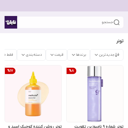
جستجو
تونر
جدیدترین
برندها
قیمت
دسته‌بندی
فقط محص
%
17
%
8
تونر شماره ۹ نامبوزین تقویت
تونر روشن کننده کوجیک اسید و