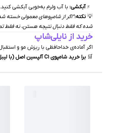
آبکشی:
با آب ولرم به‌خوبی آبکشی کنید.
💡
نکته:
“اگر از شامپوهای معمولی خسته شد
شده که فقط دنبال نتیجه هستن، نه فقط تمی
خرید از نایلی‌شاپ
اگر آماده‌ی خداحافظی با ریزش مو و استقب
🛒
برا خرید شامپوی C1 آلپسین اصل (با لیبل آلمان) و تجربه قدرتِ واقعی، همین حالا به وب‌سایت نایلی‌شاپ مراجعه کنید.