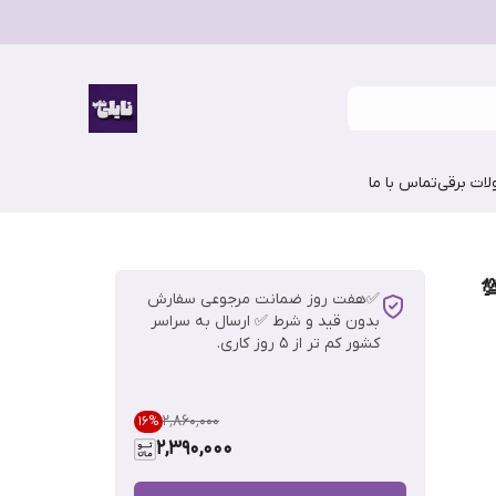
ات برقی
تماس با ما
پسین Black Edition 💯
✅هفت روز ضمانت مرجوعی سفارش
بدون قید و شرط ✅ ارسال به سراسر
کشور کم تر از 5 روز کاری.
۲٬۸۶۰٬۰۰۰
16
%
2,390,000