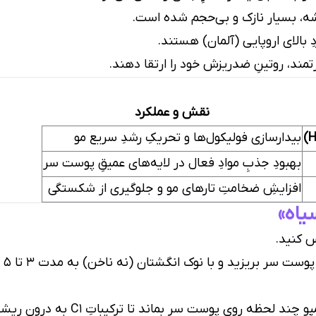
، بسیار نازک و بی‌حجم شده است.
ِ بالای اروپایی (آلمان) هستند.
ند، روتینِ ضدریزش خود را ارتقا دهند.
نقش و عملکرد
بیدارسازی فولیکول‌ها و تحریکِ رشدِ سریع مو
بهبودِ جذبِ موادِ فعال در لایه‌های عمیقِ پوست سر
افزایشِ ضخامتِ تارهای مو و جلوگیری از شکستگی
یاه»
س کنید.
مق
ه روی پوست سر بماند تا ترکیباتِ C1 به درونِ ریشه‌ها نفوذ کنند.