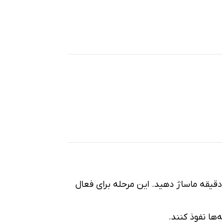
دار کافی از شامپو را روی پوست سر بریزید و با نوک انگشتان (نه ناخن) به مدت ۳ تا ۵ دقیقه ماساژ دهید. این مرحله برای فعال