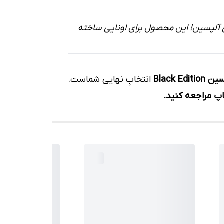
آلپسین! این محصول برای اونایی ساخته
انتخابِ نهایی شماست.