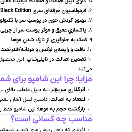
۵.
دارای لیبل اصالت و ضمانت کیفیت آلمان
۶.
فرمولاسیون حرفه‌ایِ سری Black Edition برای اثرگذاری بیشتر
۷.
بهبودِ گردش خون در پوستِ سر با تکنولوژی
۸.
پاکسازیِ عمیق و موثر پوست سر از چربی‌
۹.
کمک به جلوگیری از نازک شدنِ موها
۱۰.
بافت و رایحه‌ی لوکس و مردانه/قدرتمند
✨
تضمین اصالت در نایلی‌شاپ:
این محصول 
می‌کند.
مزایا؛ چرا این شامپو برای 
اثرگذاریِ سریع‌تر:
به دلیل غلظتِ بالای ت
اعتماد به اصالت:
داشتنِ لیبلِ آلمان یعنی
بازگشتِ حجم به موها:
این شامپو فقط ری
مناسب چه کسانی است؟
افرادی که دچار ریزش موی شدید هستند و