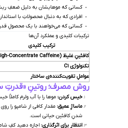
کسانی که موهایشان به دلیل ضعفِ ریشه
افرادی که به دنبال محصولاتِ با استاندارد
کسانی که می‌خواهند با یک محصولِ قدرتم
ترکیبات کلیدی و عملکرد آن‌ها
ترکیب کلیدی
کافئینِ غلیظ (High-Concentrate Caffeine)
تکنولوژی C1
عواملِ تقویت‌کننده‌ی ساختار
روش مصرف؛ روتینِ «قدرتِ س
خیس کردن:
موها را با آب ولرم کاملاً خی
ماساژِ عمیق:
شدنِ کافئین حیاتی است.
انتظار برای اثرگذاری:
اجازه دهید کفِ شامپو چند لحظ