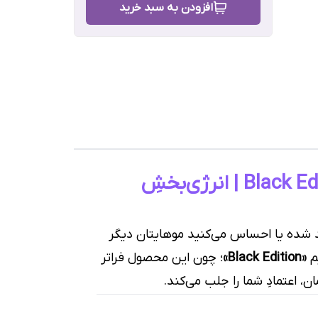
افزودن به سبد خرید
چرب,
م,
شامپوی کافئین C1 آلپسین Black Edition (Alpstein C1 Caffeine Shampoo) | انرژی‌بخشِ
رش
ید شده یا احساس می‌کنید موهایتان دیگر
م
«Black Edition»
؛ چون این محصول فراتر
ن، اعتمادِ شما را جلب می‌کند.