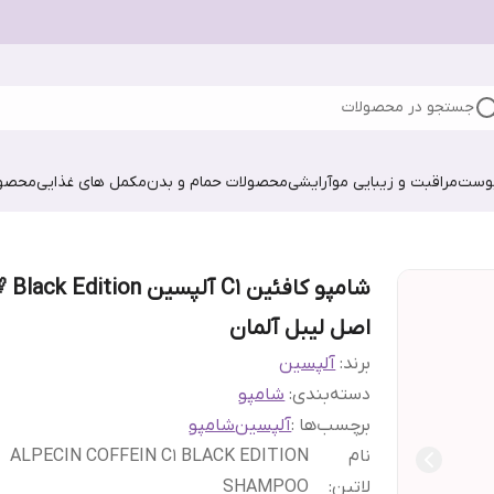
جستجو در محصولات
پوست
مراقبت و زیبایی مو
آرایشی
محصولات حمام و بدن
مکمل های غذایی
محصول
شامپو کافئین C1 آل
اصل لیبل آلمان
برند:
آلپسین
دسته‌بندی
:
شامپو
برچسب‌ها :
آلپسین
شامپو
نام
ALPECIN COFFEIN C1 BLACK EDITION
لاتین
:
SHAMPOO