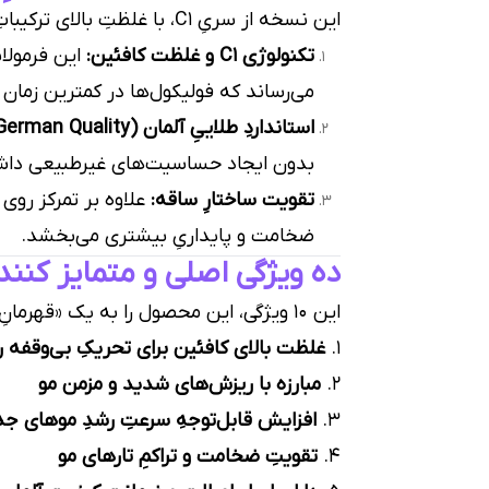
این نسخه از سریِ C1، با غلظتِ بالای ترکیباتِ فعال، برای هدف‌گیریِ مستقیمِ مشکلاتِ ریزش طراحی شده است:
تکنولوژی C1 و غلظت کافئین:
این فرمولا
می‌رساند که فولیکول‌ها در کمترین زمان
استانداردِ طلاییِ آلمان (German Quality):
بدون ایجاد حساسیت‌های غیرطبیعی داش
تقویت ساختارِ ساقه:
علاوه بر تمرکز روی 
ضخامت و پایداریِ بیشتری می‌بخشد.
ده ویژگی اصلی و متمایز کننده شامپوی on
این ۱۰ ویژگی، این محصول را به یک «قهرمانِ ضدریزش» در
۱.
غلظت بالای کافئین برای تحریکِ بی‌وقفه 
۲.
مبارزه با ریزش‌های شدید و مزمن مو
۳.
افزایش قابل‌توجهِ سرعتِ رشدِ موهای جد
۴.
تقویتِ ضخامت و تراکمِ تارهای مو