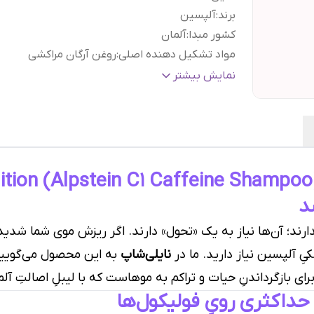
برند
:
آلپسین
کشور مبدا
:
آلمان
مواد تشکیل دهنده اصلی
:
روغن آرگان مراکشی
بر اساس ویژگی
:
استفاده روزانه, بدون تست حیوانی
نمایش بیشتر
براساس کارکرد
:
ضد شوره
نوع
آسیب دیده, رنگ شده, فر و مجعد, معمولی, موی 
مو
:
موی خشک (وز), موی نازک, موی صاف, موی ضخی
موی ظریف, موی کدر, موی موج دار, همه نوع مو
حجم
:
۲۵۰ میل
گارانتی و ضمانت
هفت روز ضمانت مرجوعی سفا
د
اصالت کالا
:
بدون قید و شرط
ارند؛ آن‌ها نیاز به یک «تحول» دارند. اگر ریزش موی شما شد
یِ آلپسین نیاز دارید. ما در
نایلی‌شاپ
به این محصول می‌گویی
ی بازگرداندنِ حیات و تراکم به موهاست که با لیبلِ اصالتِ آلما
حداکثری رویِ فولیکول‌ها